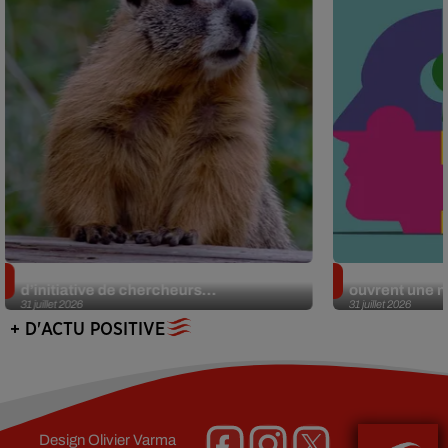
Des marmottes sur OnlyFans : la drôle
Alzheimer : d
d’initiative de chercheurs...
ouvrent une no
31 juillet 2026
31 juillet 2026
+ D'ACTU POSITIVE
Design
Olivier Varma