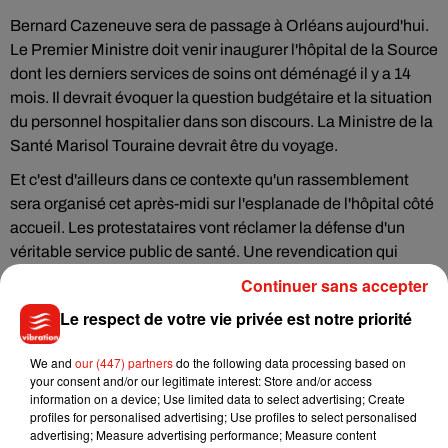
Bernard Cazeneuve sera de passage à Orléans aujourd'hui.
Le Premier Ministre doit venir inaugurer l'hôpital de la Source
dont les derniers services de soins ont déménagé il y a 14
mois. Il devrait évoquer la question budgétaire et la situation
du personnel hospitalier dans son discours. La Ministre de la
Santé Marisol Touraine devrait être du voyage.
Et c'est d'ailleurs dans ce contexte qu'un rassemblement
sera organisé cet après-midi sur l'esplanade de l'hôpital côté
accueil. Les protestataires vont réclamer la défense d'un
véritable service public de santé. Une revendication qui
intervient le jour de la mise en place des groupements
Continuer sans accepter
hospitaliers de territoire.
Le respect de votre vie privée est notre priorité
We and
our (447) partners
do the following data processing based on
your consent and/or our legitimate interest: Store and/or access
Musique
information on a device; Use limited data to select advertising; Create
profiles for personalised advertising; Use profiles to select personalised
advertising; Measure advertising performance; Measure content