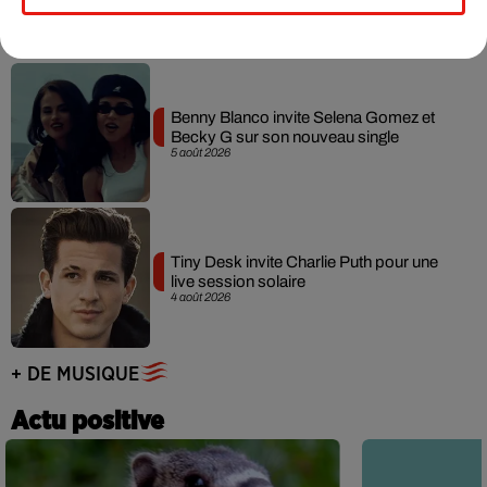
7 août 2026
Benny Blanco invite Selena Gomez et
Becky G sur son nouveau single
5 août 2026
Tiny Desk invite Charlie Puth pour une
live session solaire
4 août 2026
+ DE MUSIQUE
Actu positive