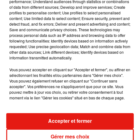
performance; Understand audiences through statistics or combinations
of data from different sources; Develop and improve services; Create
Julien Lieb s’essaye à la vie de chatelain
profiles to personalise content; Use profiles to select personalised
dans son nouveau clip
7 août 2026
content; Use limited data to select content; Ensure security, prevent and
detect fraud, and fix errors; Deliver and present advertising and content;
Save and communicate privacy choices. These technologies may
process personal data such as IP address and browsing data to offer
following functionalities: Identify devices based on information actively
requested; Use precise geolocation data; Match and combine data from
Madonna sort enfin le remix de « Love
other data sources; Link different devices; Identify devices based on
Sensation » avec Kylie Minogue
information transmitted automatically.
7 août 2026
Vous pouvez accepter en cliquant sur "Accepter et fermer", ou affiner en
sélectionnant les finalités et/ou partenaires dans "Gérer mes choix".
Vous pouvez également refuser en cliquant sur "Continuer sans
accepter". Vos préférences ne s'appliqueront que pour ce site. Vous
Tayc et Didi B dévoilent le single le plus
pouvez mettre à jour vos choix, ou retirer votre consentement à tout
dansant de l’année
moment via le lien "Gérer les cookies" situé en bas de chaque page.
7 août 2026
Accepter et fermer
Angèle et Amélie Lens dévoilent leur
Gérer mes choix
collaboration tant attendue