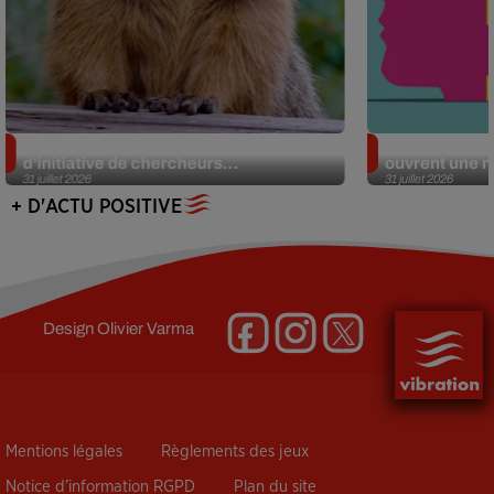
Des marmottes sur OnlyFans : la drôle
Alzheimer : d
d’initiative de chercheurs...
ouvrent une no
31 juillet 2026
31 juillet 2026
+ D'ACTU POSITIVE
Design
Olivier Varma
Mentions légales
Règlements des jeux
Notice d’information RGPD
Plan du site