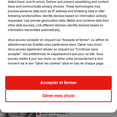
detect fraud, and fix errors; Deliver and present advertising and content;
Tiny Desk invite Charlie Puth pour une
Save and communicate privacy choices. These technologies may
live session solaire
process personal data such as IP address and browsing data to offer
4 août 2026
following functionalities: Identify devices based on information actively
requested; Use precise geolocation data; Match and combine data from
other data sources; Link different devices; Identify devices based on
information transmitted automatically.
Ariana Grande prendra une pause après
Vous pouvez accepter en cliquant sur "Accepter et fermer", ou affiner en
sa tournée mondiale
sélectionnant les finalités et/ou partenaires dans "Gérer mes choix".
4 août 2026
Vous pouvez également refuser en cliquant sur "Continuer sans
accepter". Vos préférences ne s'appliqueront que pour ce site. Vous
pouvez mettre à jour vos choix, ou retirer votre consentement à tout
moment via le lien "Gérer les cookies" situé en bas de chaque page.
Grand Corps Malade emmène Styleto
en road-trip dans son nouveau clip
Accepter et fermer
31 juillet 2026
Gérer mes choix
Ariana Grande se libère dans son nouvel
album « Petals »
31 juillet 2026