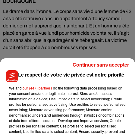
BOURGOGNE
Le drame dans l’Yonne. Le corps sans vie d’une femme de 42
ans a été retrouvé dans un appartement à Toucy samedi
dernier, on ne l’apprend que maintenant. Et un homme a été
placé en garde à vue lundi pour homicide volontaire. Il s’agit
d’un sans abri que la quadragénaire hébergeait. La victime
aurait été frappée à de nombreuses reprises.
Continuer sans accepter
Le respect de votre vie privée est notre priorité
Musique
We and
our (447) partners
do the following data processing based on
your consent and/or our legitimate interest: Store and/or access
information on a device; Use limited data to select advertising; Create
Benny Blanco invite Selena Gomez et
profiles for personalised advertising; Use profiles to select personalised
Becky G sur son nouveau single
5 août 2026
advertising; Measure advertising performance; Measure content
performance; Understand audiences through statistics or combinations
of data from different sources; Develop and improve services; Create
profiles to personalise content; Use profiles to select personalised
content; Use limited data to select content; Ensure security, prevent and