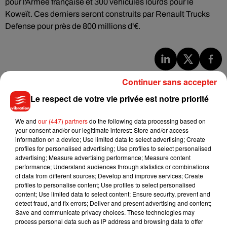
pour l'Armée française et 300 véhicules lourds pour le
Koweït. Ces derniers seront construits par Renault Trucks
Defense pour près de 800 millions d'€.
Musique
Continuer sans accepter
Le respect de votre vie privée est notre priorité
Julien Lieb s’essaye à la vie de chatelain
We and
our (447) partners
do the following data processing based on
dans son nouveau clip
your consent and/or our legitimate interest: Store and/or access
7 août 2026
information on a device; Use limited data to select advertising; Create
profiles for personalised advertising; Use profiles to select personalised
advertising; Measure advertising performance; Measure content
performance; Understand audiences through statistics or combinations
of data from different sources; Develop and improve services; Create
Madonna sort enfin le remix de « Love
profiles to personalise content; Use profiles to select personalised
Sensation » avec Kylie Minogue
content; Use limited data to select content; Ensure security, prevent and
7 août 2026
detect fraud, and fix errors; Deliver and present advertising and content;
Save and communicate privacy choices. These technologies may
process personal data such as IP address and browsing data to offer