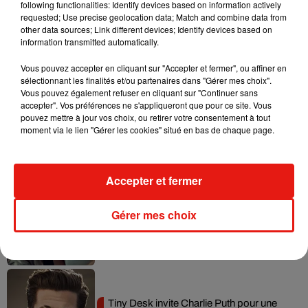
following functionalities: Identify devices based on information actively
requested; Use precise geolocation data; Match and combine data from
Tayc et Didi B dévoilent le single le plus
other data sources; Link different devices; Identify devices based on
dansant de l’année
information transmitted automatically.
7 août 2026
Vous pouvez accepter en cliquant sur "Accepter et fermer", ou affiner en
sélectionnant les finalités et/ou partenaires dans "Gérer mes choix".
Vous pouvez également refuser en cliquant sur "Continuer sans
accepter". Vos préférences ne s'appliqueront que pour ce site. Vous
pouvez mettre à jour vos choix, ou retirer votre consentement à tout
Angèle et Amélie Lens dévoilent leur
moment via le lien "Gérer les cookies" situé en bas de chaque page.
collaboration tant attendue
7 août 2026
Accepter et fermer
Benny Blanco invite Selena Gomez et
Gérer mes choix
Becky G sur son nouveau single
5 août 2026
Tiny Desk invite Charlie Puth pour une