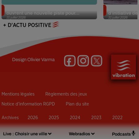
Alzheimer : des chercheurs japonais
Des marmottes
ouvrent une nouvelle piste pour...
d’initiative d
31 juillet 2026
31 juillet 2026
+ D'ACTU POSITIVE
Design
Olivier Varma
Mentions légales
Règlements des jeux
Notice d’information RGPD
Plan du site
Archives
2026
2025
2024
2023
2022
Live :
Choisir une ville
Webradios
Podcasts