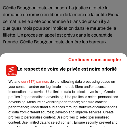
Cécile Bourgeon reste en prison. La justice a rejeté la
demande de remise en liberté de la mère de la petite Fiona
ce matin. Elle a été condamnée à 5 ans de prison il y a
quelques mois pour son implication dans le meurtre de la
fillette. Un procès en appel est prévu dans le courant de
l’année. Cécile Bourgeon reste derrière les barreaux.
Continuer sans accepter
Le respect de votre vie privée est notre priorité
Musique
We and
our (447) partners
do the following data processing based on
your consent and/or our legitimate interest: Store and/or access
Julien Lieb s’essaye à la vie de chatelain
information on a device; Use limited data to select advertising; Create
dans son nouveau clip
profiles for personalised advertising; Use profiles to select personalised
7 août 2026
advertising; Measure advertising performance; Measure content
performance; Understand audiences through statistics or combinations
of data from different sources; Develop and improve services; Create
profiles to personalise content; Use profiles to select personalised
content; Use limited data to select content; Ensure security, prevent and