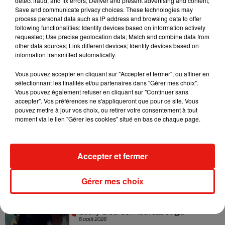
detect fraud, and fix errors; Deliver and present advertising and content;
Madonna sort enfin le remix de « Love
Save and communicate privacy choices. These technologies may
Sensation » avec Kylie Minogue
process personal data such as IP address and browsing data to offer
7 août 2026
following functionalities: Identify devices based on information actively
requested; Use precise geolocation data; Match and combine data from
other data sources; Link different devices; Identify devices based on
information transmitted automatically.
Tayc et Didi B dévoilent le single le plus
Vous pouvez accepter en cliquant sur "Accepter et fermer", ou affiner en
dansant de l’année
sélectionnant les finalités et/ou partenaires dans "Gérer mes choix".
7 août 2026
Vous pouvez également refuser en cliquant sur "Continuer sans
accepter". Vos préférences ne s'appliqueront que pour ce site. Vous
pouvez mettre à jour vos choix, ou retirer votre consentement à tout
moment via le lien "Gérer les cookies" situé en bas de chaque page.
Angèle et Amélie Lens dévoilent leur
collaboration tant attendue
7 août 2026
Accepter et fermer
Gérer mes choix
Benny Blanco invite Selena Gomez et
Becky G sur son nouveau single
5 août 2026