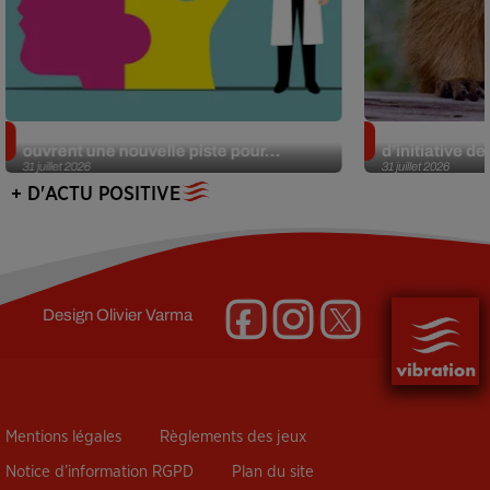
Alzheimer : des chercheurs japonais
Des marmottes
ouvrent une nouvelle piste pour...
d’initiative d
31 juillet 2026
31 juillet 2026
+ D'ACTU POSITIVE
Design
Olivier Varma
Mentions légales
Règlements des jeux
Notice d’information RGPD
Plan du site