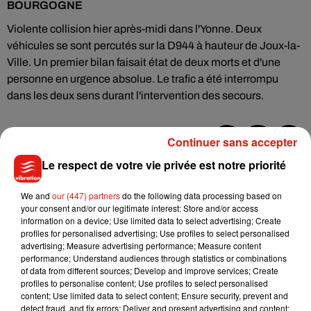
BOURGOGNE
Violente collision hier après-midi dans l'Yonne. Deux
véhicules se sont percutés sur la D944 à hauteur de Joux-la-
Ville. Un premier bilan faisait état de deux morts et d'une
personne en urgence absolue. Le trafic a été interrompu
dans les deux sens durant l'intervention des secours.
Continuer sans accepter
Musique
Le respect de votre vie privée est notre priorité
We and
our (447) partners
do the following data processing based on
your consent and/or our legitimate interest: Store and/or access
Julien Lieb s’essaye à la vie de chatelain
information on a device; Use limited data to select advertising; Create
dans son nouveau clip
profiles for personalised advertising; Use profiles to select personalised
7 août 2026
advertising; Measure advertising performance; Measure content
performance; Understand audiences through statistics or combinations
of data from different sources; Develop and improve services; Create
profiles to personalise content; Use profiles to select personalised
content; Use limited data to select content; Ensure security, prevent and
Madonna sort enfin le remix de « Love
detect fraud, and fix errors; Deliver and present advertising and content;