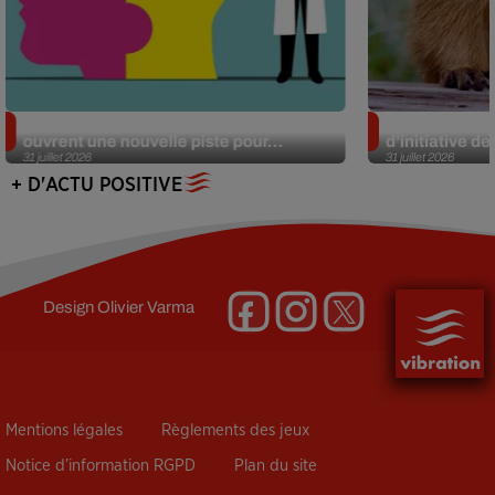
Alzheimer : des chercheurs japonais
Des marmottes
ouvrent une nouvelle piste pour...
d’initiative d
31 juillet 2026
31 juillet 2026
+ D'ACTU POSITIVE
Design
Olivier Varma
Mentions légales
Règlements des jeux
Notice d’information RGPD
Plan du site