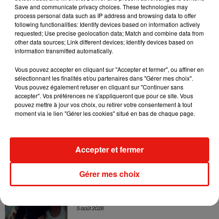
Sensation » avec Kylie Minogue
Save and communicate privacy choices. These technologies may
7 août 2026
process personal data such as IP address and browsing data to offer
following functionalities: Identify devices based on information actively
requested; Use precise geolocation data; Match and combine data from
other data sources; Link different devices; Identify devices based on
information transmitted automatically.
Tayc et Didi B dévoilent le single le plus
Vous pouvez accepter en cliquant sur "Accepter et fermer", ou affiner en
dansant de l’année
sélectionnant les finalités et/ou partenaires dans "Gérer mes choix".
7 août 2026
Vous pouvez également refuser en cliquant sur "Continuer sans
accepter". Vos préférences ne s'appliqueront que pour ce site. Vous
pouvez mettre à jour vos choix, ou retirer votre consentement à tout
moment via le lien "Gérer les cookies" situé en bas de chaque page.
Angèle et Amélie Lens dévoilent leur
collaboration tant attendue
7 août 2026
Accepter et fermer
Gérer mes choix
Benny Blanco invite Selena Gomez et
Becky G sur son nouveau single
5 août 2026