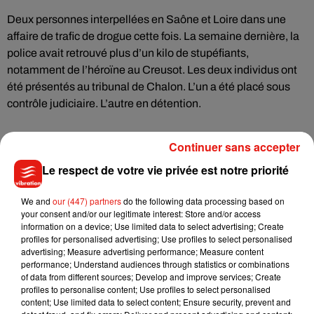
Deux personnes interpellées en Saône et Loire dans une
affaire de trafic de drogue cette fois. La semaine dernière, la
police avait retrouvé plus d’un kilo de stupéfiants,
notamment de l’héroïne au Creusot. Les deux individus ont
été présentés au tribunal de Chalon. L’un a été placé sous
contrôle judiciaire. L’autre en détention.
Continuer sans accepter
Le respect de votre vie privée est notre priorité
Musique
We and
our (447) partners
do the following data processing based on
your consent and/or our legitimate interest: Store and/or access
Julien Lieb s’essaye à la vie de chatelain
information on a device; Use limited data to select advertising; Create
dans son nouveau clip
profiles for personalised advertising; Use profiles to select personalised
7 août 2026
advertising; Measure advertising performance; Measure content
performance; Understand audiences through statistics or combinations
of data from different sources; Develop and improve services; Create
profiles to personalise content; Use profiles to select personalised
content; Use limited data to select content; Ensure security, prevent and