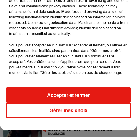
detect fraud, and fix errors; Deliver and present advertising and content;
Madonna sort enfin le remix de « Love
Save and communicate privacy choices. These technologies may
Sensation » avec Kylie Minogue
process personal data such as IP address and browsing data to offer
7 août 2026
following functionalities: Identify devices based on information actively
requested; Use precise geolocation data; Match and combine data from
other data sources; Link different devices; Identify devices based on
information transmitted automatically.
Tayc et Didi B dévoilent le single le plus
Vous pouvez accepter en cliquant sur "Accepter et fermer", ou affiner en
dansant de l’année
sélectionnant les finalités et/ou partenaires dans "Gérer mes choix".
7 août 2026
Vous pouvez également refuser en cliquant sur "Continuer sans
accepter". Vos préférences ne s'appliqueront que pour ce site. Vous
pouvez mettre à jour vos choix, ou retirer votre consentement à tout
moment via le lien "Gérer les cookies" situé en bas de chaque page.
Angèle et Amélie Lens dévoilent leur
collaboration tant attendue
7 août 2026
Accepter et fermer
Gérer mes choix
Benny Blanco invite Selena Gomez et
Becky G sur son nouveau single
5 août 2026