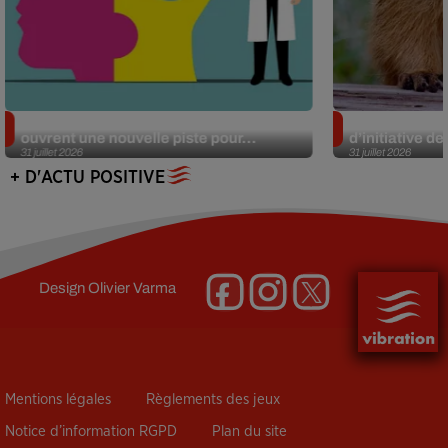
Alzheimer : des chercheurs japonais
Des marmottes
ouvrent une nouvelle piste pour...
d’initiative d
31 juillet 2026
31 juillet 2026
+ D'ACTU POSITIVE
Design
Olivier Varma
Mentions légales
Règlements des jeux
Notice d’information RGPD
Plan du site