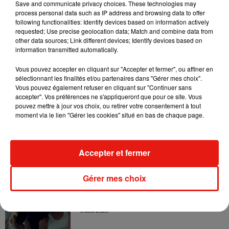
Save and communicate privacy choices. These technologies may
7 août 2026
process personal data such as IP address and browsing data to offer
following functionalities: Identify devices based on information actively
requested; Use precise geolocation data; Match and combine data from
other data sources; Link different devices; Identify devices based on
information transmitted automatically.
Tayc et Didi B dévoilent le single le plus
dansant de l’année
Vous pouvez accepter en cliquant sur "Accepter et fermer", ou affiner en
7 août 2026
sélectionnant les finalités et/ou partenaires dans "Gérer mes choix".
Vous pouvez également refuser en cliquant sur "Continuer sans
accepter". Vos préférences ne s'appliqueront que pour ce site. Vous
pouvez mettre à jour vos choix, ou retirer votre consentement à tout
moment via le lien "Gérer les cookies" situé en bas de chaque page.
Angèle et Amélie Lens dévoilent leur
collaboration tant attendue
7 août 2026
Accepter et fermer
Gérer mes choix
Benny Blanco invite Selena Gomez et
Becky G sur son nouveau single
5 août 2026