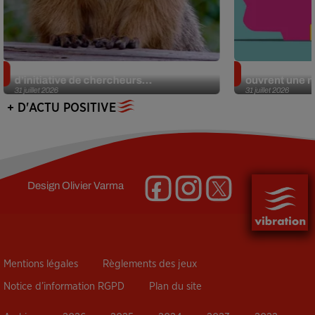
Des marmottes sur OnlyFans : la drôle
Alzheimer : d
d’initiative de chercheurs...
ouvrent une no
31 juillet 2026
31 juillet 2026
+ D'ACTU POSITIVE
Design
Olivier Varma
Mentions légales
Règlements des jeux
Notice d’information RGPD
Plan du site