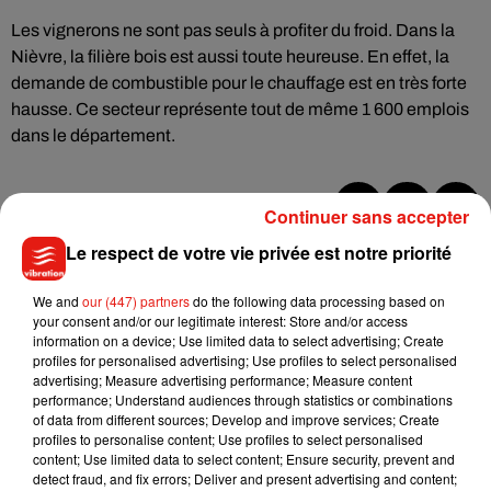
Les vignerons ne sont pas seuls à profiter du froid. Dans la
Nièvre, la filière bois est aussi toute heureuse. En effet, la
demande de combustible pour le chauffage est en très forte
hausse. Ce secteur représente tout de même 1 600 emplois
dans le département.
Continuer sans accepter
Musique
Le respect de votre vie privée est notre priorité
We and
our (447) partners
do the following data processing based on
your consent and/or our legitimate interest: Store and/or access
Julien Lieb s’essaye à la vie de chatelain
information on a device; Use limited data to select advertising; Create
dans son nouveau clip
profiles for personalised advertising; Use profiles to select personalised
7 août 2026
advertising; Measure advertising performance; Measure content
performance; Understand audiences through statistics or combinations
of data from different sources; Develop and improve services; Create
profiles to personalise content; Use profiles to select personalised
content; Use limited data to select content; Ensure security, prevent and
Madonna sort enfin le remix de « Love
detect fraud, and fix errors; Deliver and present advertising and content;
Sensation » avec Kylie Minogue