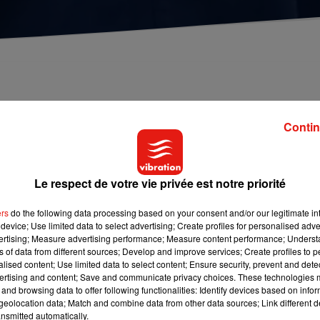
Contin
 le Maine et Loire a été retrouvé mort avant-hier. Son corps a ét
Le respect de votre vie privée est notre priorité
t un pêcheur qui l’a découvert. L’autopsie a confirmé qu’il
re.
ers
do the following data processing based on your consent and/or our legitimate int
device; Use limited data to select advertising; Create profiles for personalised adver
vertising; Measure advertising performance; Measure content performance; Unders
sé à Thiron-Gardais. Un piéton est mort aux alentours de 18 heur
ns of data from different sources; Develop and improve services; Create profiles to 
alised content; Use limited data to select content; Ensure security, prevent and detect
nt-Denis-d’Authou. Il a été percuté par une voiture.
ertising and content; Save and communicate privacy choices. These technologies
re au moment de l’accident.
and browsing data to offer following functionalities: Identify devices based on infor
eolocation data; Match and combine data from other data sources; Link different de
nsmitted automatically.