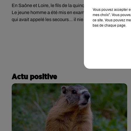
En Saône et Loire, le fils de la quinquagénaire poignardée 
Vous pouvez accepter en 
Le jeune homme a été mis en examen pour « meurtre sur as
mes choix". Vous pouvez
qui avait appelé les secours… il nie les faits qui lui sont 
ce site. Vous pouvez met
bas de chaque page.
Actu positive