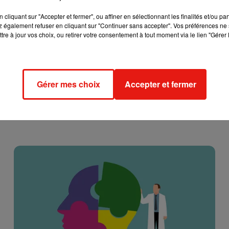
chez elle mercredi à Autun, a été incarcéré à Dijon cet après-mid
cliquant sur "Accepter et fermer", ou affiner en sélectionnant les finalités et/ou pa
cendant ». Il est donc soupçonné d’avoir tué sa mère… C’est lu
 également refuser en cliquant sur "Continuer sans accepter". Vos préférences ne 
reprochés pour le moment.
tre à jour vos choix, ou retirer votre consentement à tout moment via le lien "Gérer 
Gérer mes choix
Accepter et fermer