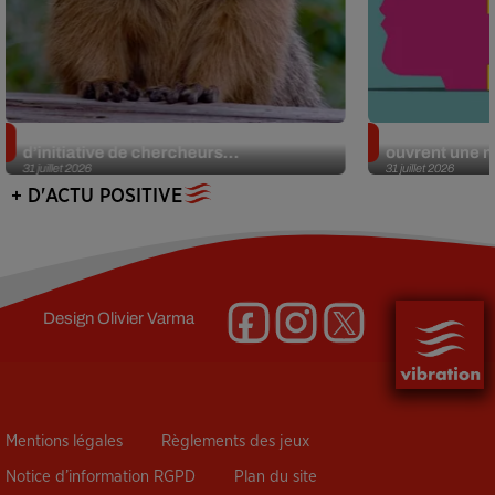
Des marmottes sur OnlyFans : la drôle
Alzheimer : d
d’initiative de chercheurs...
ouvrent une no
31 juillet 2026
31 juillet 2026
+ D'ACTU POSITIVE
Design
Olivier Varma
Mentions légales
Règlements des jeux
Notice d’information RGPD
Plan du site