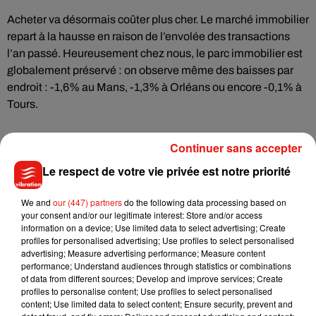
Acheter va désormais coûter plus cher. Le marché immobilier
repart à la hausse en raison de l’envolée des transactions
l’an passé. Heureusement chez nous, le parc immobilier est
globalement préservé : on observe même des baisses par
endroit : -1,6% au Mans, -1,3% à Orléans ou encore -0,1% à
Tours.
Continuer sans accepter
Le respect de votre vie privée est notre priorité
Musique
We and
our (447) partners
do the following data processing based on
your consent and/or our legitimate interest: Store and/or access
Julien Lieb s’essaye à la vie de chatelain
information on a device; Use limited data to select advertising; Create
dans son nouveau clip
profiles for personalised advertising; Use profiles to select personalised
7 août 2026
advertising; Measure advertising performance; Measure content
performance; Understand audiences through statistics or combinations
of data from different sources; Develop and improve services; Create
profiles to personalise content; Use profiles to select personalised
content; Use limited data to select content; Ensure security, prevent and