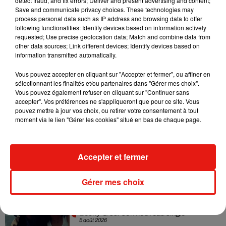
detect fraud, and fix errors; Deliver and present advertising and content;
Madonna sort enfin le remix de « Love
Save and communicate privacy choices. These technologies may
Sensation » avec Kylie Minogue
process personal data such as IP address and browsing data to offer
7 août 2026
following functionalities: Identify devices based on information actively
requested; Use precise geolocation data; Match and combine data from
other data sources; Link different devices; Identify devices based on
information transmitted automatically.
Tayc et Didi B dévoilent le single le plus
Vous pouvez accepter en cliquant sur "Accepter et fermer", ou affiner en
dansant de l’année
sélectionnant les finalités et/ou partenaires dans "Gérer mes choix".
7 août 2026
Vous pouvez également refuser en cliquant sur "Continuer sans
accepter". Vos préférences ne s'appliqueront que pour ce site. Vous
pouvez mettre à jour vos choix, ou retirer votre consentement à tout
moment via le lien "Gérer les cookies" situé en bas de chaque page.
Angèle et Amélie Lens dévoilent leur
collaboration tant attendue
7 août 2026
Accepter et fermer
Gérer mes choix
Benny Blanco invite Selena Gomez et
Becky G sur son nouveau single
5 août 2026