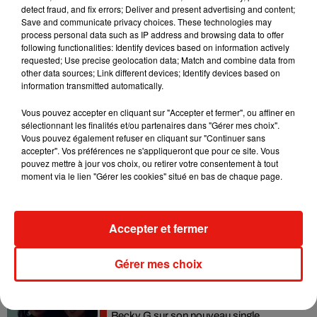
detect fraud, and fix errors; Deliver and present advertising and content;
Madonna sort enfin le remix de « Love
Save and communicate privacy choices. These technologies may
Sensation » avec Kylie Minogue
process personal data such as IP address and browsing data to offer
7 août 2026
following functionalities: Identify devices based on information actively
requested; Use precise geolocation data; Match and combine data from
other data sources; Link different devices; Identify devices based on
information transmitted automatically.
Vous pouvez accepter en cliquant sur "Accepter et fermer", ou affiner en
Tayc et Didi B dévoilent le single le plus
sélectionnant les finalités et/ou partenaires dans "Gérer mes choix".
dansant de l’année
Vous pouvez également refuser en cliquant sur "Continuer sans
7 août 2026
accepter". Vos préférences ne s'appliqueront que pour ce site. Vous
pouvez mettre à jour vos choix, ou retirer votre consentement à tout
moment via le lien "Gérer les cookies" situé en bas de chaque page.
Angèle et Amélie Lens dévoilent leur
collaboration tant attendue
Accepter et fermer
7 août 2026
Gérer mes choix
Benny Blanco invite Selena Gomez et
Becky G sur son nouveau single