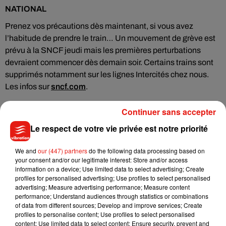
NATIONAL
Prenez vos précautions dès maintenant, si vous avez
l’habitude de prendre le train… Un mouvement de grève est
prévu à la SNCF jeudi mais les premières perturbations
devraient commencer dès demain soir. Certains trains sont
supprimés notamment sur les lignes Intercités chez nous.
Les infos sur
sncf.com
.
Continuer sans accepter
Le respect de votre vie privée est notre priorité
Musique
We and
our (447) partners
do the following data processing based on
your consent and/or our legitimate interest: Store and/or access
information on a device; Use limited data to select advertising; Create
Julien Lieb s’essaye à la vie de chatelain
profiles for personalised advertising; Use profiles to select personalised
dans son nouveau clip
advertising; Measure advertising performance; Measure content
7 août 2026
performance; Understand audiences through statistics or combinations
of data from different sources; Develop and improve services; Create
profiles to personalise content; Use profiles to select personalised
content; Use limited data to select content; Ensure security, prevent and