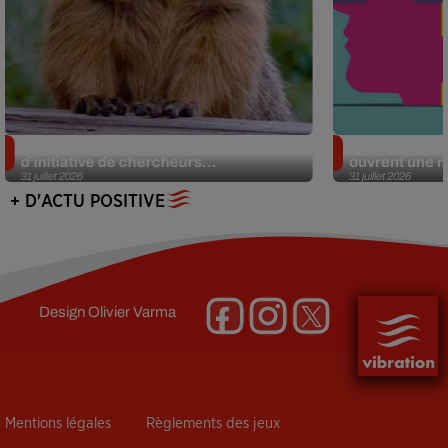
Des marmottes sur OnlyFans : la drôle
Alzheimer : d
d’initiative de chercheurs...
ouvrent une no
31 juillet 2026
31 juillet 2026
+ D'ACTU POSITIVE
Design
Olivier Varma
Mentions légales
Règlements des jeux