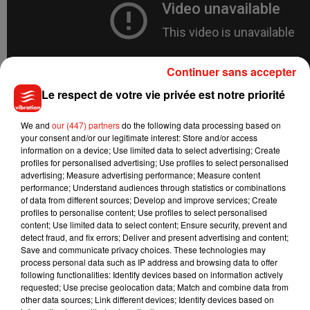
Continuer sans accepter
Le respect de votre vie privée est notre priorité
We and
our (447) partners
do the following data processing based on
your consent and/or our legitimate interest: Store and/or access
Si Rodolphe Lauga, le scénariste de
Rock 'n Roll
et
Nous
information on a device; Use limited data to select advertising; Create
profiles for personalised advertising; Use profiles to select personalised
finirons ensemble
de Guillaume Canet, aide les deux
advertising; Measure advertising performance; Measure content
amoureux à la réalisation, il s'agit là du premier film d'Inès
performance; Understand audiences through statistics or combinations
Reg. Découverte grâce
au
Jamel Comedy Club
, la carrière
of data from different sources; Develop and improve services; Create
profiles to personalise content; Use profiles to select personalised
de l'humoriste a littéralement décollé après son immense
content; Use limited data to select content; Ensure security, prevent and
succès en 2019 avec son sketch diffusé sur Instagram,
C'
est
detect fraud, and fix errors; Deliver and present advertising and content;
quand que tu vas me mettre des paillettes dans ma vie
Save and communicate privacy choices. These technologies may
process personal data such as IP address and browsing data to offer
Kevin ?
.
following functionalities: Identify devices based on information actively
requested; Use precise geolocation data; Match and combine data from
other data sources; Link different devices; Identify devices based on