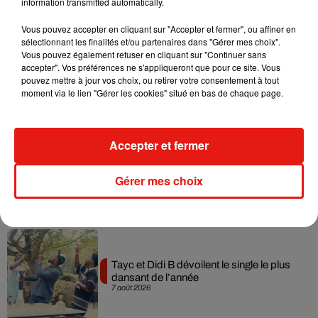
information transmitted automatically.
Musique
Vous pouvez accepter en cliquant sur "Accepter et fermer", ou affiner en
sélectionnant les finalités et/ou partenaires dans "Gérer mes choix".
Vous pouvez également refuser en cliquant sur "Continuer sans
accepter". Vos préférences ne s'appliqueront que pour ce site. Vous
Julien Lieb s’essaye à la vie de chatelain
pouvez mettre à jour vos choix, ou retirer votre consentement à tout
dans son nouveau clip
moment via le lien "Gérer les cookies" situé en bas de chaque page.
7 août 2026
Accepter et fermer
Madonna sort enfin le remix de « Love
Gérer mes choix
Sensation » avec Kylie Minogue
7 août 2026
Tayc et Didi B dévoilent le single le plus
dansant de l’année
7 août 2026