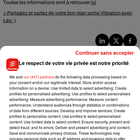
Toutes les informations sont à retrouver
ici
> Partagez et parlez de votre bon plan sortie Vibration avec
Léo :)
Musique
Continuer sans accepter
Le respect de votre vie privée est notre priorité
Julien Lieb s’essaye à la vie de chatelain
We and
our (447) partners
do the following data processing based on
dans son nouveau clip
your consent and/or our legitimate interest: Store and/or access
7 août 2026
information on a device; Use limited data to select advertising; Create
profiles for personalised advertising; Use profiles to select personalised
advertising; Measure advertising performance; Measure content
performance; Understand audiences through statistics or combinations
of data from different sources; Develop and improve services; Create
Madonna sort enfin le remix de « Love
profiles to personalise content; Use profiles to select personalised
Sensation » avec Kylie Minogue
content; Use limited data to select content; Ensure security, prevent and
7 août 2026
detect fraud, and fix errors; Deliver and present advertising and content;
Save and communicate privacy choices. These technologies may
process personal data such as IP address and browsing data to offer