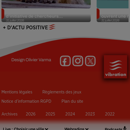
Des marmottes sur OnlyFans : la drôle
Alzheimer : d
d’initiative de chercheurs...
ouvrent une no
31 juillet 2026
31 juillet 2026
+ D'ACTU POSITIVE
Design
Olivier Varma
Mentions légales
Règlements des jeux
Notice d’information RGPD
Plan du site
Archives
2026
2025
2024
2023
2022
Live :
Choisir une ville
Webradios
Podcasts