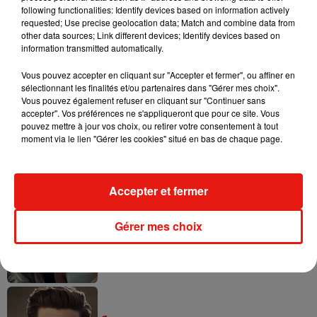
following functionalities: Identify devices based on information actively
requested; Use precise geolocation data; Match and combine data from
other data sources; Link different devices; Identify devices based on
Tayc et Didi B dévoilent le single le plus
information transmitted automatically.
dansant de l’année
7 août 2026
Vous pouvez accepter en cliquant sur "Accepter et fermer", ou affiner en
sélectionnant les finalités et/ou partenaires dans "Gérer mes choix".
Vous pouvez également refuser en cliquant sur "Continuer sans
accepter". Vos préférences ne s'appliqueront que pour ce site. Vous
pouvez mettre à jour vos choix, ou retirer votre consentement à tout
Angèle et Amélie Lens dévoilent leur
moment via le lien "Gérer les cookies" situé en bas de chaque page.
collaboration tant attendue
7 août 2026
Accepter et fermer
Gérer mes choix
Benny Blanco invite Selena Gomez et
Becky G sur son nouveau single
5 août 2026