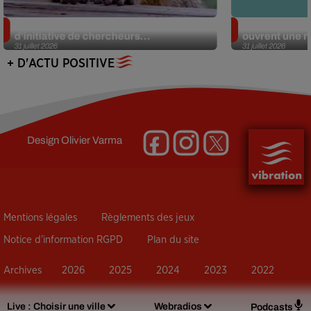
Des marmottes sur OnlyFans : la drôle
Alzheimer : d
d’initiative de chercheurs...
ouvrent une no
31 juillet 2026
31 juillet 2026
+ D'ACTU POSITIVE
Design
Olivier Varma
Mentions légales
Règlements des jeux
Notice d’information RGPD
Plan du site
Archives
2026
2025
2024
2023
2022
Live :
Choisir une ville
Webradios
Podcasts