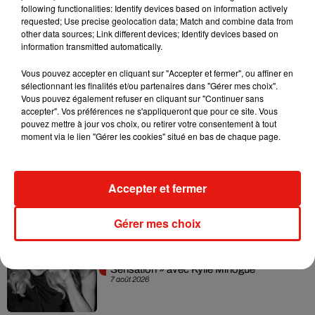
following functionalities: Identify devices based on information actively
Australie. Cela pourrait donc être assimilé à "
un
requested; Use precise geolocation data; Match and combine data from
comportement trompeur
" et "
une utilisation frauduleuse
" de
other data sources; Link different devices; Identify devices based on
son propre nom. Affaire à suivre...
information transmitted automatically.
Vous pouvez accepter en cliquant sur "Accepter et fermer", ou affiner en
sélectionnant les finalités et/ou partenaires dans "Gérer mes choix".
Vous pouvez également refuser en cliquant sur "Continuer sans
accepter". Vos préférences ne s'appliqueront que pour ce site. Vous
Musique
pouvez mettre à jour vos choix, ou retirer votre consentement à tout
moment via le lien "Gérer les cookies" situé en bas de chaque page.
Julien Lieb s’essaye à la vie de chatelain
dans son nouveau clip
Accepter et fermer
7 août 2026
Gérer mes choix
Madonna sort enfin le remix de « Love
Sensation » avec Kylie Minogue
7 août 2026