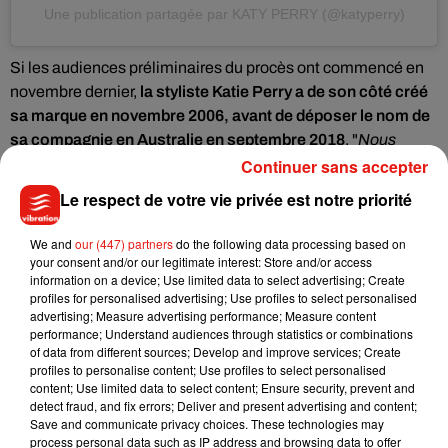
Une publication partagée par KATY PERRY (@katyperry)
Si les audiences préliminaires du procès ont commencé en
novembre dernier,
la styliste Katie Perry a de son côté créé
sa marque en novembre 2006, avant de déposer le nom de
sa compagnie en Australie en septembre 2018
. "
Nous
dénonçons une contrefaçon sur un large éventail de
Continuer sans accepter
produits"
, a indiqué Richard Cobden, avocat de Katie Perry. Il
Le respect de votre vie privée est notre priorité
a d'ailleurs précisé que la vente de certains produits, comme
des dessous de verre ou des poupées Barbie n’étaient pas
We and
our (447) partners
do the following data processing based on
mis en cause par la styliste, mais que d’autres, comme des
your consent and/or our legitimate interest: Store and/or access
information on a device; Use limited data to select advertising; Create
pyjamas ornés de pizza, des colliers en forme de pizza ou
profiles for personalised advertising; Use profiles to select personalised
des oreilles de chat, étaient quant à eux visés.
advertising; Measure advertising performance; Measure content
performance; Understand audiences through statistics or combinations
Quoiqu'il en soit, la
star Katy Perry ne se rendra pas à la barre
of data from different sources; Develop and improve services; Create
pour témoigner. En effet, il se pourrait que Katie Perry
profiles to personalise content; Use profiles to select personalised
content; Use limited data to select content; Ensure security, prevent and
regrette d'avoir lancé une procédure judiciaire. Et pour
detect fraud, and fix errors; Deliver and present advertising and content;
cause... Cette dernière a déposé son nom en 2008, alors que
Save and communicate privacy choices. These technologies may
la chanteuse avait déjà acquis une grande renommée en
process personal data such as IP address and browsing data to offer