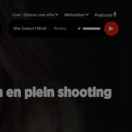
Live :
Choisir une ville
Webradios
Podcasts
-
Riviera
She Doesn't Mind
 en plein shooting