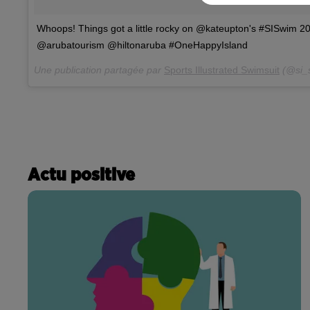
Whoops! Things got a little rocky on @kateupton's #SISwim 
@arubatourism @hiltonaruba #OneHappyIsland
Une publication partagée par
Sports Illustrated Swimsuit
(@si_s
Actu positive