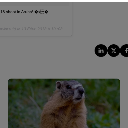
2018 shoot in Aruba! �x� |
wimsuit) le
13 Févr. 2018 à 10 :08 PST