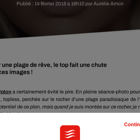
Publié : 14 février 2018 à 16h10 par Aurélie Amcn
r une plage de rêve, le top fait une chute
ces images !
Upton
a certainement évité le pire.
En pleine
séance-photo
pour
,
topless
, perchée sur le rocher d’une plage paradisiaque de l’
 potentiel de ce plan, mais quand je suis montée sur ce rocher, je
olie blonde.
Contin
s premières photos prises, une énorme vague la fait chavirer.
U
us)
.
Mais plus de peur que de mal pour Kate
Upton
, qui préf