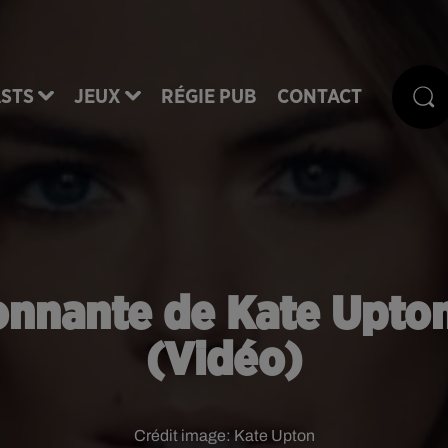
STS
JEUX
RÉGIE PUB
CONTACT
onnante de Kate Upton
(Vidéo)
Crédit image:
Kate Upton