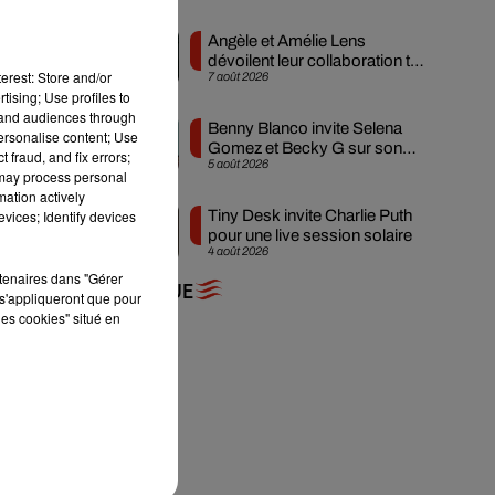
peu
Angèle et Amélie Lens
dévoilent leur collaboration tant
erest: Store and/or
7 août 2026
attendue
tising; Use profiles to
tand audiences through
Benny Blanco invite Selena
personalise content; Use
Gomez et Becky G sur son
 fraud, and fix errors;
5 août 2026
nouveau single
 may process personal
mation actively
vices; Identify devices
Tiny Desk invite Charlie Puth
pour une live session solaire
4 août 2026
rtenaires dans "Gérer
+ DE MUSIQUE
s'appliqueront que pour
les cookies" situé en