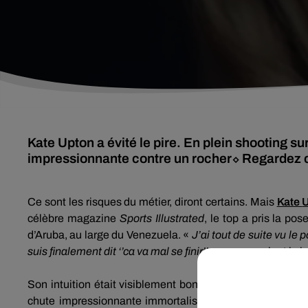
Kate Upton a évité le pire. En plein shooting su
impressionnante contre un rocher⬦ Regardez 
Ce sont les risques du métier, diront certains.
Mais
Kate
célèbre magazine
Sports
Illustrated
, le top a pris la pose
d’
Aruba
, au large du Venezuela.
«
J’ai tout de suite vu le
suis finalement dit ‘’ca va mal se finir’’…
»,
se souvient la j
Son intuition était visiblement bonne, puisqu’à peine le
chute impressionnante immortalisée en vidéo
(ci-desso