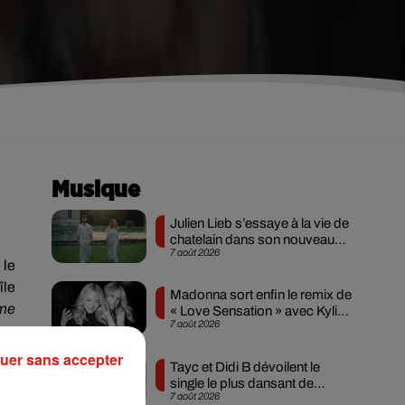
Musique
Julien Lieb s’essaye à la vie de
chatelain dans son nouveau
7 août 2026
clip
 le
île
Madonna sort enfin le remix de
 me
« Love Sensation » avec Kylie
7 août 2026
Minogue
uer sans accepter
Tayc et Didi B dévoilent le
ne
single le plus dansant de
ère
7 août 2026
l’année