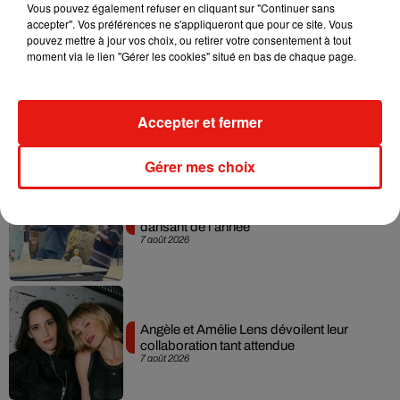
7 août 2026
Vous pouvez également refuser en cliquant sur "Continuer sans
accepter". Vos préférences ne s'appliqueront que pour ce site. Vous
pouvez mettre à jour vos choix, ou retirer votre consentement à tout
moment via le lien "Gérer les cookies" situé en bas de chaque page.
Madonna sort enfin le remix de « Love
Sensation » avec Kylie Minogue
Accepter et fermer
7 août 2026
Gérer mes choix
Tayc et Didi B dévoilent le single le plus
dansant de l’année
7 août 2026
Angèle et Amélie Lens dévoilent leur
collaboration tant attendue
7 août 2026