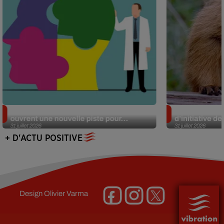
Alzheimer : des chercheurs japonais
Des marmottes
ouvrent une nouvelle piste pour...
d’initiative d
31 juillet 2026
31 juillet 2026
+ D'ACTU POSITIVE
Design
Olivier Varma