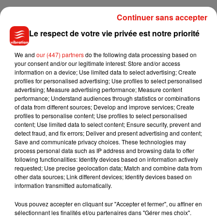
Continuer sans accepter
Le respect de votre vie privée est notre priorité
We and
our (447) partners
do the following data processing based on
your consent and/or our legitimate interest: Store and/or access
information on a device; Use limited data to select advertising; Create
profiles for personalised advertising; Use profiles to select personalised
advertising; Measure advertising performance; Measure content
performance; Understand audiences through statistics or combinations
of data from different sources; Develop and improve services; Create
profiles to personalise content; Use profiles to select personalised
content; Use limited data to select content; Ensure security, prevent and
detect fraud, and fix errors; Deliver and present advertising and content;
Save and communicate privacy choices. These technologies may
process personal data such as IP address and browsing data to offer
following functionalities: Identify devices based on information actively
Musique
requested; Use precise geolocation data; Match and combine data from
other data sources; Link different devices; Identify devices based on
information transmitted automatically.
Julien Lieb s’essaye à la vie de chatelain
Vous pouvez accepter en cliquant sur "Accepter et fermer", ou affiner en
dans son nouveau clip
sélectionnant les finalités et/ou partenaires dans "Gérer mes choix".