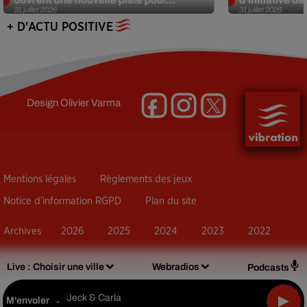
31 juillet 2026
31 juillet 2026
+ D'ACTU POSITIVE
Design
Olivier Varma
Mentions légales
Règlements des jeux
Notice d’information RGPD
Plan du site
Archives
2026
2025
2024
2023
2022
Live :
Choisir une ville
Webradios
Podcasts
Jeck & Carla
M'envoler
-