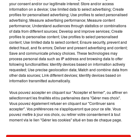
victoire du club de la ville de Rotterdam.
your consent and/or our legitimate interest: Store and/or access
information on a device; Use limited data to select advertising; Create
profiles for personalised advertising; Use profiles to select personalised
advertising; Measure advertising performance; Measure content
performance; Understand audiences through statistics or combinations
of data from different sources; Develop and improve services; Create
Musique
profiles to personalise content; Use profiles to select personalised
content; Use limited data to select content; Ensure security, prevent and
detect fraud, and fix errors; Deliver and present advertising and content;
Save and communicate privacy choices. These technologies may
Julien Lieb s’essaye à la vie de chatelain
process personal data such as IP address and browsing data to offer
dans son nouveau clip
following functionalities: Identify devices based on information actively
7 août 2026
requested; Use precise geolocation data; Match and combine data from
other data sources; Link different devices; Identify devices based on
information transmitted automatically.
Vous pouvez accepter en cliquant sur "Accepter et fermer", ou affiner en
Madonna sort enfin le remix de « Love
sélectionnant les finalités et/ou partenaires dans "Gérer mes choix".
Sensation » avec Kylie Minogue
Vous pouvez également refuser en cliquant sur "Continuer sans
7 août 2026
accepter". Vos préférences ne s'appliqueront que pour ce site. Vous
pouvez mettre à jour vos choix, ou retirer votre consentement à tout
moment via le lien "Gérer les cookies" situé en bas de chaque page.
Tayc et Didi B dévoilent le single le plus