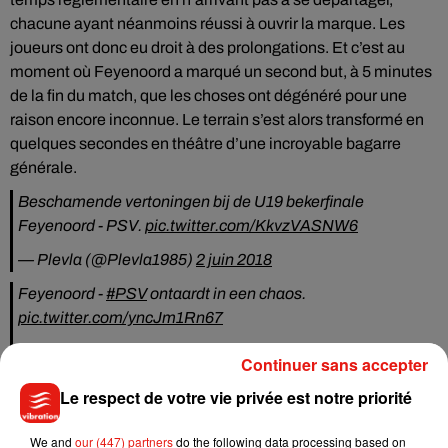
chacune ayant néanmoins réussi à ouvrir la marque. Les
joueurs ont donc eu droit à des prolongations. Et c’est au
moment où Feyenoord a marqué un second but, à 5 minutes
de la fin du match, que les choses ont dégénéré pour une
raison encore inconnue. Le terrain s’est alors transformé en
quelques secondes en théâtre d’une incroyable bagarre
générale.
Beschamende vertoningen bij de U19 bekerfinale
Feyenoord - PSV.
pic.twitter.com/KkvzVASNW6
— Plevla (@Plevla1985)
2 juin 2018
Feyenoord -
#PSV
ontaardt in een chaos.
pic.twitter.com/yncJm1Rn67
— Rik Elfrink (@RikElfrink)
2 juin 2018
Continuer sans accepter
Il aura fallu pas moins de 15 minutes d’interruption pour que
Le respect de votre vie privée est notre priorité
les joueurs retrouvent leur calme, et le match put enfin
reprendre. Malgré tout, le score n’a pas plus évolué et a vu la
We and
our (447) partners
do the following data processing based on