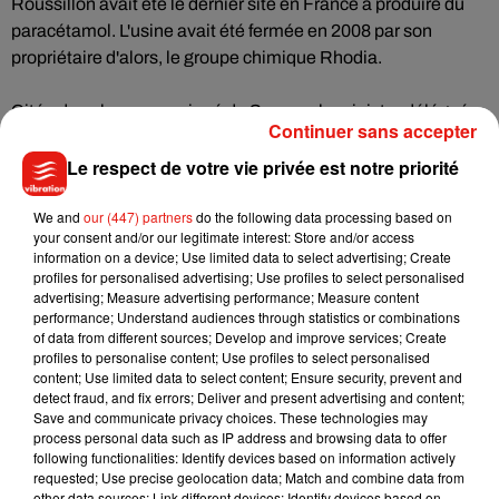
Roussillon avait été le dernier site en France à produire du
paracétamol. L'usine avait été fermée en 2008 par son
propriétaire d'alors, le groupe chimique Rhodia.
Citée dans le communiqué de Seqens, la ministre déléguée
Continuer sans accepter
à l'Industrie Agnès Pannier-Runacher s'est félicitée de cet
investissement qui permet de "renforcer la résilience de nos
Le respect de votre vie privée est notre priorité
capacités de production de produits de santé et assurer ainsi
We and
our (447) partners
do the following data processing based on
la souveraineté sanitaire de l’Union européenne".
your consent and/or our legitimate interest: Store and/or access
information on a device; Use limited data to select advertising; Create
En novembre, Seqens avait indiqué vouloir consacrer 65
profiles for personalised advertising; Use profiles to select personalised
advertising; Measure advertising performance; Measure content
millions d'euros à la production, sur le sol français, de cinq
performance; Understand audiences through statistics or combinations
autres molécules entrant dans la composition de
of data from different sources; Develop and improve services; Create
médicaments ayant fait défaut pendant la crise sanitaire.
profiles to personalise content; Use profiles to select personalised
content; Use limited data to select content; Ensure security, prevent and
detect fraud, and fix errors; Deliver and present advertising and content;
Save and communicate privacy choices. These technologies may
process personal data such as IP address and browsing data to offer
following functionalities: Identify devices based on information actively
(Avec AFP)
requested; Use precise geolocation data; Match and combine data from
other data sources; Link different devices; Identify devices based on