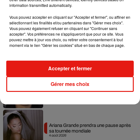
information transmitted automatically.
Vous pouvez accepter en cliquant sur "Accepter et fermer", ou affiner en
Musique
sélectionnant les finalités et/ou partenaires dans "Gérer mes choix".
Vous pouvez également refuser en cliquant sur "Continuer sans
accepter". Vos préférences ne s'appliqueront que pour ce site. Vous
pouvez mettre à jour vos choix, ou retirer votre consentement à tout
Benny Blanco invite Selena Gomez et
moment via le lien "Gérer les cookies" situé en bas de chaque page.
Becky G sur son nouveau single
5 août 2026
Accepter et fermer
Gérer mes choix
Tiny Desk invite Charlie Puth pour une
live session solaire
4 août 2026
Ariana Grande prendra une pause après
sa tournée mondiale
4 août 2026