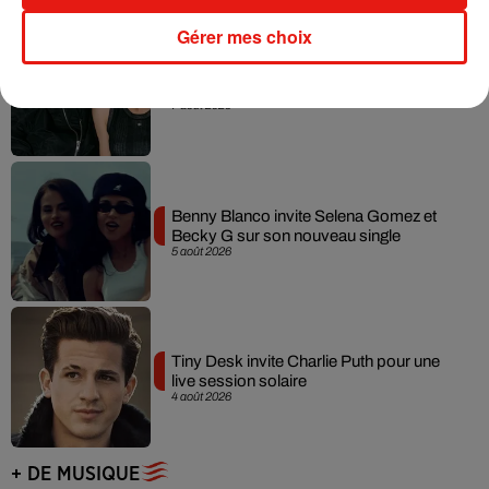
Gérer mes choix
Angèle et Amélie Lens dévoilent leur
collaboration tant attendue
7 août 2026
Benny Blanco invite Selena Gomez et
Becky G sur son nouveau single
5 août 2026
Tiny Desk invite Charlie Puth pour une
live session solaire
4 août 2026
+ DE MUSIQUE