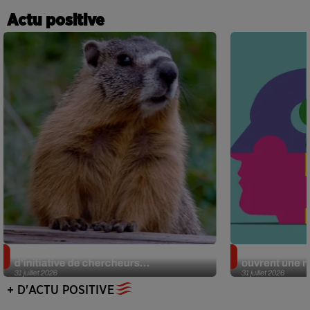
Actu positive
Des marmottes sur OnlyFans : la drôle
Alzheimer : d
d’initiative de chercheurs...
ouvrent une no
31 juillet 2026
31 juillet 2026
+ D'ACTU POSITIVE