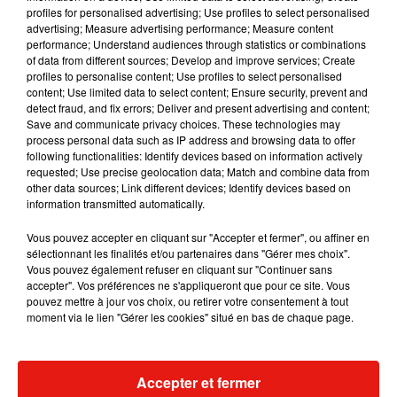
profiles for personalised advertising; Use profiles to select personalised
advertising; Measure advertising performance; Measure content
Musique
performance; Understand audiences through statistics or combinations
of data from different sources; Develop and improve services; Create
profiles to personalise content; Use profiles to select personalised
content; Use limited data to select content; Ensure security, prevent and
Julien Lieb s’essaye à la vie de chatelain
detect fraud, and fix errors; Deliver and present advertising and content;
dans son nouveau clip
Save and communicate privacy choices. These technologies may
7 août 2026
process personal data such as IP address and browsing data to offer
following functionalities: Identify devices based on information actively
requested; Use precise geolocation data; Match and combine data from
other data sources; Link different devices; Identify devices based on
information transmitted automatically.
Madonna sort enfin le remix de « Love
Sensation » avec Kylie Minogue
Vous pouvez accepter en cliquant sur "Accepter et fermer", ou affiner en
7 août 2026
sélectionnant les finalités et/ou partenaires dans "Gérer mes choix".
Vous pouvez également refuser en cliquant sur "Continuer sans
accepter". Vos préférences ne s'appliqueront que pour ce site. Vous
pouvez mettre à jour vos choix, ou retirer votre consentement à tout
moment via le lien "Gérer les cookies" situé en bas de chaque page.
Tayc et Didi B dévoilent le single le plus
dansant de l’année
7 août 2026
Accepter et fermer