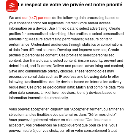
Le respect de votre vie privée est notre priorité
We and
our (447) partners
do the following data processing based on
your consent and/or our legitimate interest: Store and/or access
information on a device; Use limited data to select advertising; Create
profiles for personalised advertising; Use profiles to select personalised
advertising; Measure advertising performance; Measure content
performance; Understand audiences through statistics or combinations
of data from different sources; Develop and improve services; Create
profiles to personalise content; Use profiles to select personalised
content; Use limited data to select content; Ensure security, prevent and
detect fraud, and fix errors; Deliver and present advertising and content;
Musique
Save and communicate privacy choices. These technologies may
process personal data such as IP address and browsing data to offer
following functionalities: Identify devices based on information actively
requested; Use precise geolocation data; Match and combine data from
other data sources; Link different devices; Identify devices based on
Madonna sort enfin le remix de « Love
information transmitted automatically.
Sensation » avec Kylie Minogue
7 août 2026
Vous pouvez accepter en cliquant sur "Accepter et fermer", ou affiner en
sélectionnant les finalités et/ou partenaires dans "Gérer mes choix".
Vous pouvez également refuser en cliquant sur "Continuer sans
accepter". Vos préférences ne s'appliqueront que pour ce site. Vous
pouvez mettre à jour vos choix, ou retirer votre consentement à tout
Tayc et Didi B dévoilent le single le plus