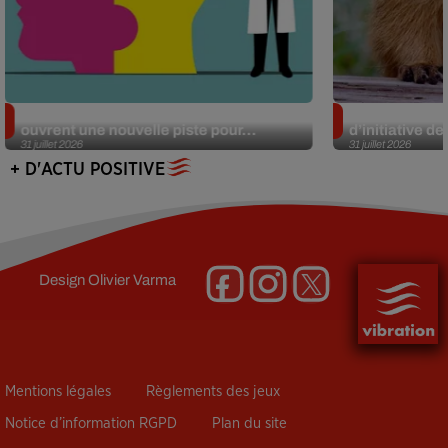
Alzheimer : des chercheurs japonais
Des marmottes
ouvrent une nouvelle piste pour...
d’initiative d
31 juillet 2026
31 juillet 2026
+ D'ACTU POSITIVE
Design
Olivier Varma
Mentions légales
Règlements des jeux
Notice d’information RGPD
Plan du site