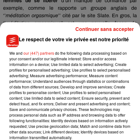
femmes de se libérer
d’un manque de confiance par
exemple, comme le rapporte un groupe anglais de
‘’
méditation orgasmique
’’ cité par le site Slate. En gros, la
‘’
méditation orgasmique
’’ est une nouvelle façon de
Continuer sans accepter
comprendre l’orgasme et de comprendre soi-même. Ainsi,
selon la spécialiste Rachel Tayeb : «
c’est une distinction
Le respect de votre vie privée est notre priorité
importante qui il est important de soulever.
Il y a une réelle
différence entre le point culminant de l’orgasme et l’état
We and
our (447) partners
do the following data processing based on
your consent and/or our legitimate interest: Store and/or access
d’orgasme en lui-même
. Le premier ne représente qu’une
information on a device; Use limited data to select advertising; Create
poignée de secondes d’une expérience physique, alors que
profiles for personalised advertising; Use profiles to select personalised
l’état d’orgasme est continu.
advertising; Measure advertising performance; Measure content
C’est ce sentiment d’être
performance; Understand audiences through statistics or combinations
totalement absorbée (…) qui nous fait nous sentir
of data from different sources; Develop and improve services; Create
profondément connectée, en osmose avec les autres
»,
profiles to personalise content; Use profiles to select personalised
conclut-elle. La première séance de méditation orgasmique
content; Use limited data to select content; Ensure security, prevent and
detect fraud, and fix errors; Deliver and present advertising and content;
coûte 147 livres Sterling, soir environ 165 euros. Un petit
Save and communicate privacy choices. These technologies may
séjour à Londres, ça vous tente ?
process personal data such as IP address and browsing data to offer
following functionalities: Identify devices based on information actively
requested; Use precise geolocation data; Match and combine data from
other data sources; Link different devices; Identify devices based on
information transmitted automatically.