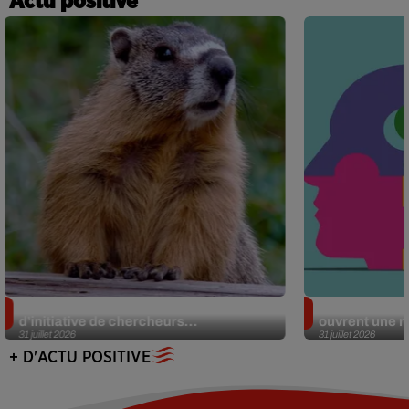
Actu positive
Des marmottes sur OnlyFans : la drôle
Alzheimer : d
d’initiative de chercheurs...
ouvrent une no
31 juillet 2026
31 juillet 2026
+ D'ACTU POSITIVE