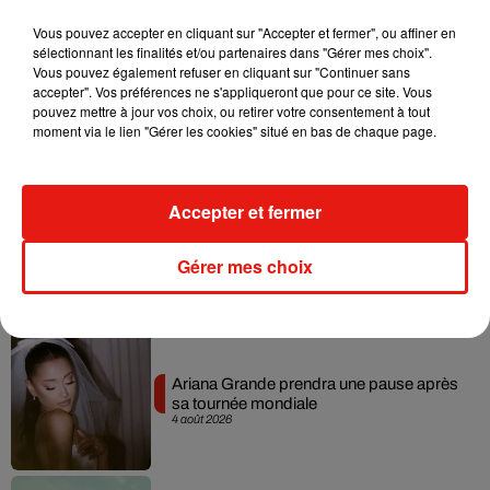
Musique
Vous pouvez accepter en cliquant sur "Accepter et fermer", ou affiner en
sélectionnant les finalités et/ou partenaires dans "Gérer mes choix".
Vous pouvez également refuser en cliquant sur "Continuer sans
accepter". Vos préférences ne s'appliqueront que pour ce site. Vous
Benny Blanco invite Selena Gomez et
pouvez mettre à jour vos choix, ou retirer votre consentement à tout
Becky G sur son nouveau single
5 août 2026
moment via le lien "Gérer les cookies" situé en bas de chaque page.
Accepter et fermer
Tiny Desk invite Charlie Puth pour une
live session solaire
Gérer mes choix
4 août 2026
Ariana Grande prendra une pause après
sa tournée mondiale
4 août 2026