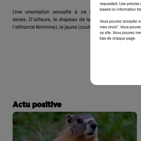
requested; Use precise g
based on information tra
Une orientation sexuelle à ne pas confondre avec 
sexes.
D’ailleurs, le drapeau de la
pansexualité
dévoilé
Vous pouvez accepter en 
mes choix". Vous pouvez
l’attirance féminine)
, le jaune
(couleur du mélange des ge
ce site. Vous pouvez met
bas de chaque page.
Actu positive