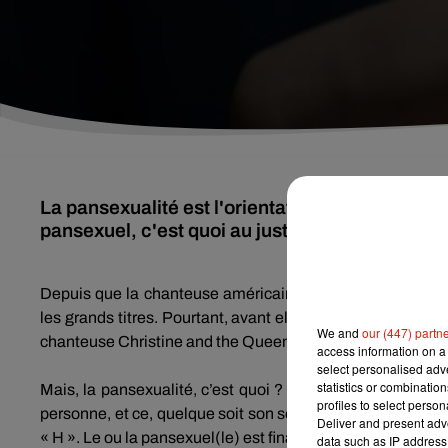
La pansexualité est l'orientation sexuelle don
pansexuel, c'est quoi au juste ?
Depuis que la chanteuse américaine Janelle a affirmé êt
les grands titres.
Pourtant, avant elle, de nombreuses cél
We and
our (447) partn
chanteuse Christine and
the
Queens, de la Québécoise Cœ
access information on a 
select personalised ad
statistics or combinatio
Mais, la
pansexualité
, c’est quoi ?
Il s’agit d’une perso
profiles to select person
personne, et ce,
quelque
soit son sexe.
En résumé :
une p
Deliver and present adv
« H ».
Le ou la pansexuel
(le)
est finalement avant tout séd
data such as IP address 