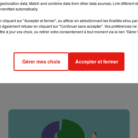
eolocation data; Match and combine data from other data sources; Link different de
nsmitted automatically.
la bisexualité qui renvoie à une personne aimant les d
 en 2010 précise parfaitement cette nuance :
le rose
(couleur
cliquant sur "Accepter et fermer", ou affiner en sélectionnant les finalités et/ou pa
 également refuser en cliquant sur "Continuer sans accepter". Vos préférences ne 
nres)
et le bleu
(couleur de l’attirance masculine)
.
tre à jour vos choix, ou retirer votre consentement à tout moment via le lien "Gérer 
Gérer mes choix
Accepter et fermer