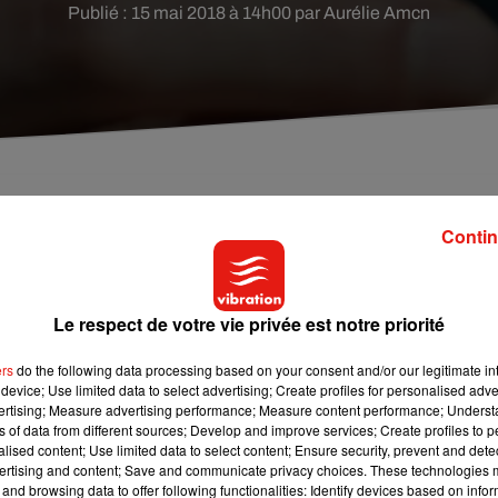
Publié : 15 mai 2018 à 14h00 par Aurélie Amcn
t tout le monde parle en ce moment. Mais être
Contin
Le respect de votre vie privée est notre priorité
re
pansexuelle
il y a quelques jours, cette orientation sexuelle f
ébrités avaient déjà revendiqué leur
pansexualité
, à l’instant de
ers
do the following data processing based on your consent and/or our legitimate int
ur de Pirate ou encore de Miley Cyrus.
device; Use limited data to select advertising; Create profiles for personalised adver
vertising; Measure advertising performance; Measure content performance; Unders
ns of data from different sources; Develop and improve services; Create profiles to 
nne éprouvant des sentiments amoureux et du désir pour une au
alised content; Use limited data to select content; Ensure security, prevent and detect
ersonne amoureuse d’un être humain, de l’Homme avec un gr
ertising and content; Save and communicate privacy choices. These technologies
uit
(e)
par une personnalité, plus que par un physique.
and browsing data to offer following functionalities: Identify devices based on infor