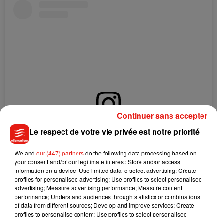
Continuer sans accepter
Le respect de votre vie privée est notre priorité
Voir cette publication sur Instagram
Une publication partagée par Salon du Chocolat (@salonduchocolat)
We and
our (447) partners
do the following data processing based on
your consent and/or our legitimate interest: Store and/or access
information on a device; Use limited data to select advertising; Create
"
Pour prolonger la pédagogie et la découverte de ce produit
profiles for personalised advertising; Use profiles to select personalised
qui nous unit tous, nous proposons désormais une
advertising; Measure advertising performance; Measure content
déclinaison digitale totalement intégrée à notre évènement
performance; Understand audiences through statistics or combinations
of data from different sources; Develop and improve services; Create
annuel. Face à l’actualité, nous avons voulu apporter au plus
profiles to personalise content; Use profiles to select personalised