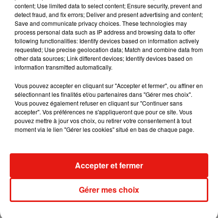
vite une solution concrète aux chocolatiers pour rendre leurs
content; Use limited data to select content; Ensure security, prevent and
créations accessibles à tous et partout"
, a ainsi expliqué
detect fraud, and fix errors; Deliver and present advertising and content;
Save and communicate privacy choices. These technologies may
Gérald Palacios, président du Salon du Chocolat.
process personal data such as IP address and browsing data to offer
following functionalities: Identify devices based on information actively
Au programme ?
Une immense chocolaterie en ligne,
requested; Use precise geolocation data; Match and combine data from
proposant une sélection de chocolats exquis
: sucettes en
other data sources; Link different devices; Identify devices based on
chocolat, truffes, fruits enrobés, nougats, caramels, tablettes,
information transmitted automatically.
et autres chocolateries
signées Jean-Paul Hévin,
Vous pouvez accepter en cliquant sur "Accepter et fermer", ou affiner en
Bernachon, Hugo & Victor, Bonnat ou encore Chapon
... Il y en
sélectionnant les finalités et/ou partenaires dans "Gérer mes choix".
a pour tous les goûts, miam !
Vous pouvez également refuser en cliquant sur "Continuer sans
accepter". Vos préférences ne s'appliqueront que pour ce site. Vous
pouvez mettre à jour vos choix, ou retirer votre consentement à tout
moment via le lien "Gérer les cookies" situé en bas de chaque page.
Musique
Accepter et fermer
Julien Lieb s’essaye à la vie de chatelain
Gérer mes choix
dans son nouveau clip
7 août 2026