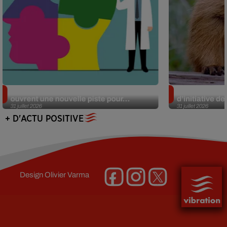
Alzheimer : des chercheurs japonais
Des marmottes
ouvrent une nouvelle piste pour...
d’initiative d
31 juillet 2026
31 juillet 2026
+ D'ACTU POSITIVE
Design
Olivier Varma