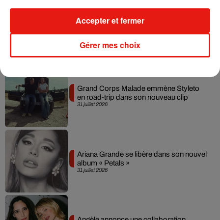
Accepter et fermer
Ariana Grande prendra une pause après
sa tournée mondiale
4 août 2026
Gérer mes choix
Grand Corps Malade emmène Styleto
en road-trip dans son nouveau clip
31 juillet 2026
Ariana Grande se libère dans son nouvel
album « Petals »
31 juillet 2026
Angèle annonce une collaboration