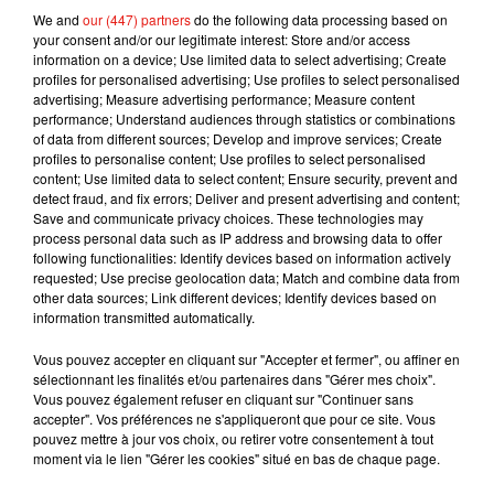
We and
our (447) partners
do the following data processing based on
your consent and/or our legitimate interest: Store and/or access
information on a device; Use limited data to select advertising; Create
(Avec AFP)
profiles for personalised advertising; Use profiles to select personalised
advertising; Measure advertising performance; Measure content
performance; Understand audiences through statistics or combinations
of data from different sources; Develop and improve services; Create
profiles to personalise content; Use profiles to select personalised
Musique
content; Use limited data to select content; Ensure security, prevent and
detect fraud, and fix errors; Deliver and present advertising and content;
Save and communicate privacy choices. These technologies may
process personal data such as IP address and browsing data to offer
Benny Blanco invite Selena Gomez et
following functionalities: Identify devices based on information actively
Becky G sur son nouveau single
requested; Use precise geolocation data; Match and combine data from
5 août 2026
other data sources; Link different devices; Identify devices based on
information transmitted automatically.
Vous pouvez accepter en cliquant sur "Accepter et fermer", ou affiner en
sélectionnant les finalités et/ou partenaires dans "Gérer mes choix".
Vous pouvez également refuser en cliquant sur "Continuer sans
Tiny Desk invite Charlie Puth pour une
accepter". Vos préférences ne s'appliqueront que pour ce site. Vous
live session solaire
4 août 2026
pouvez mettre à jour vos choix, ou retirer votre consentement à tout
moment via le lien "Gérer les cookies" situé en bas de chaque page.