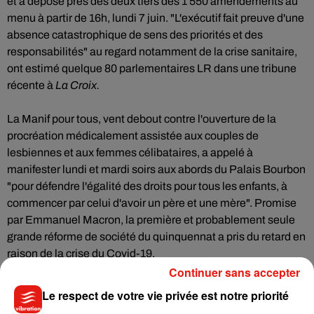
et a déposé près des deux tiers des 1 550 amendements au
menu à partir de 16h, lundi 7 juin. "L'exécutif fait preuve d'une
absence catastrophique de sens des priorités et des
responsabilités" au regard notamment de la crise sanitaire,
ont estimé quelque 80 parlementaires LR dans une tribune
récente à
La Croix.
La Manif pour tous, vent debout contre l'ouverture de la
procréation médicalement assistée aux couples de
lesbiennes et aux femmes célibataires, a appelé à
manifester lundi et mardi soirs aux abords du Palais Bourbon
"pour défendre l'égalité des droits pour tous les enfants, à
commencer par celui d'avoir un père et une mère". Promise
par Emmanuel Macron, la première et probablement seule
grande réforme de société du quinquennat a pris du retard en
raison de la crise du Covid-19.
Continuer sans accepter
Le respect de votre vie privée est notre priorité