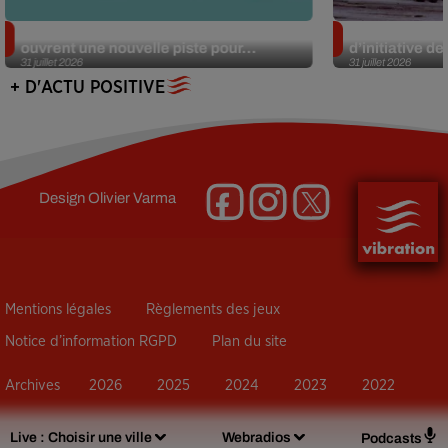
Alzheimer : des chercheurs japonais
Des marmottes
ouvrent une nouvelle piste pour...
d’initiative d
31 juillet 2026
31 juillet 2026
+ D'ACTU POSITIVE
Design
Olivier Varma
Mentions légales
Règlements des jeux
Notice d’information RGPD
Plan du site
Archives
2026
2025
2024
2023
2022
Live :
Choisir une ville
Webradios
Podcasts