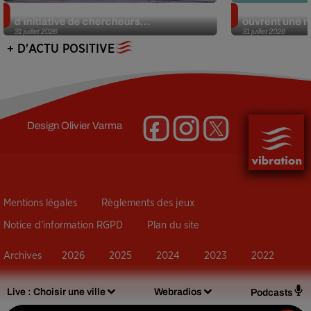
Des marmottes sur OnlyFans : la drôle
Alzheimer : d
d’initiative de chercheurs...
ouvrent une no
31 juillet 2026
31 juillet 2026
+ D'ACTU POSITIVE
Design
Olivier Varma
Mentions légales
Règlements des jeux
Notice d’information RGPD
Plan du site
Archives
2026
2025
2024
2023
2022
Live :
Choisir une ville
Webradios
Podcasts