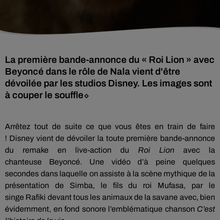
La première bande-annonce du « Roi Lion » avec
Beyoncé dans le rôle de Nala vient d'être
dévoilée par les studios Disney. Les images sont
à couper le souffle⬦
Arrêtez tout de suite ce que vous êtes en train de faire
!
Disney vient de dévoiler la toute première bande-annonce
du remake en live-action du
Roi Lion
avec
la
chanteuse
Beyoncé
.
Une vidéo d’à peine quelques
secondes dans
laquelle
on assiste à la scène mythique de la
présentation de
Simba
, le fils du roi Mufasa, par le
singe
Rafiki
devant tous les animaux de la savane avec, bien
évidemment, en fond sonore l’emblématique chanson
C
’est