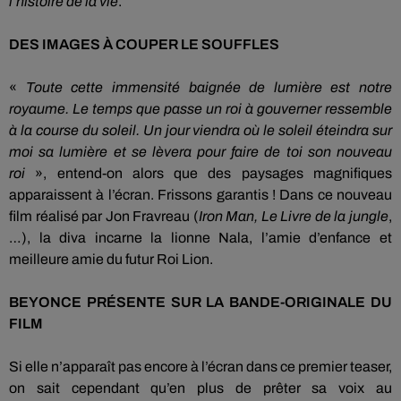
l’histoire de la vie
.
DES IMAGES À COUPER LE SOUFFLES
«
Toute cette
immensité baignée
de
lumière est
notre
royaume.
Le temps que passe un roi
à
gouverner ressemble
à la course du soleil.
Un jour viendra où le soleil éteindra sur
moi sa lumière et se lèvera pour faire de toi son nouveau
roi
», entend-on alors que des paysages magnifiques
apparaissent à l’écran.
Frissons garantis !
Dans ce nouveau
film réalisé par Jon
Fravreau
(
Iron
Man, Le Livre de la jungle
,
…), la diva
incarne
la lionne
Nala
, l’amie d’enfance et
meilleure amie du futur Roi Lion.
BEYONCE
PRÉSENTE
SUR
LA
BANDE-ORIGINALE
DU
FILM
Si elle n’apparaît pas encore à l’écran dans ce premier teaser,
on sait cependant qu’en plus de prêter sa voix au