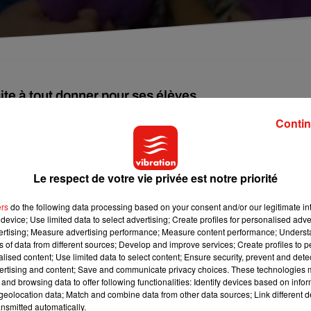
ite à tout donner pour ses élèves.
Contin
ans. La fille est atteinte d'une maladie auto-immune rare et elle
Le respect de votre vie privée est notre priorité
ui va lui faire don de son organe pour lui permettre d'être en bon
t compatible avec la petite fille, la prof n'a pas hésité à donner p
ers
do the following data processing based on your consent and/or our legitimate int
device; Use limited data to select advertising; Create profiles for personalised adver
vertising; Measure advertising performance; Measure content performance; Unders
ifficile et douloureuse
:
"Je suis vraiment fière d'avoir sauvé sa vi
ns of data from different sources; Develop and improve services; Create profiles to 
e. J'ai été libéré de l'hôpital 48 heures après l'opération et je
alised content; Use limited data to select content; Ensure security, prevent and detect
ertising and content; Save and communicate privacy choices. These technologies
and browsing data to offer following functionalities: Identify devices based on infor
eolocation data; Match and combine data from other data sources; Link different de
nsmitted automatically.