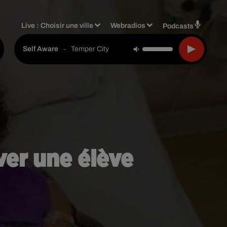
Live :
Choisir une ville
Webradios
Podcasts
-
Temper City
Self Aware
ver une élève