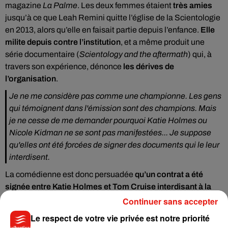
magazine
La Palme
. Les deux femmes étaient
très amies
jusqu’à ce que Leah Remini quitte l’église de la Scientologie
en 2013, alors qu’elle en faisait partie depuis l’enfance.
Elle
milite depuis contre l’institution
, et a même produit une
série documentaire (
Scientology and the aftermath
) qui, à
travers son expérience, dénonce
les dérives de
l’organisation
.
Je ne me considère pas comme une championne
.
Les gens
qui témoignent dans l'émission sont des champions. Mais
je ne cesse de me demander pourquoi Katie Holmes ou
Nicole Kidman ne se sont pas manifestées... Je suppose
qu'elles ont été forcées de signer des documents qui le leur
interdisent
.
La comédienne est donc persuadée
qu’un contrat a été
signée entre Katie Holmes et Tom Cruise interdisant à la
mère de Suri de prendre position contre l’église de la
Continuer sans accepter
Scientologie sous peine de sanctions
. Parmi celles-là, la
Le respect de votre vie privée est notre priorité
perte de la garde de la jeune fille âgée aujourd’hui de 12 ans.