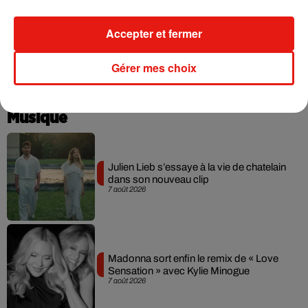
Une publication partagée par C'est l'actu ! (@cestlactu)
le
29 Sept. 2018 à 7 :09 PDT
Accepter et fermer
Gérer mes choix
Musique
Julien Lieb s’essaye à la vie de chatelain
dans son nouveau clip
7 août 2026
Madonna sort enfin le remix de « Love
Sensation » avec Kylie Minogue
7 août 2026