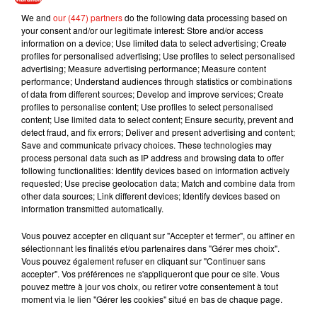
Croyez-moi, Katie n'est pas autorisée à déjeuner avec moi,
We and
our (447) partners
do the following data processing based on
your consent and/or our legitimate interest: Store and/or access
et nous étions pourtant des amies proches. Elle pourrait
information on a device; Use limited data to select advertising; Create
perdre la garde de Suri
.
C'est vraiment dingue
.
profiles for personalised advertising; Use profiles to select personalised
advertising; Measure advertising performance; Measure content
En attendant, Katie Holmes semble couler de meilleurs jours
performance; Understand audiences through statistics or combinations
aux côtés de Suri et de l’acteur Jamie Foxx.
of data from different sources; Develop and improve services; Create
profiles to personalise content; Use profiles to select personalised
content; Use limited data to select content; Ensure security, prevent and
detect fraud, and fix errors; Deliver and present advertising and content;
Save and communicate privacy choices. These technologies may
process personal data such as IP address and browsing data to offer
following functionalities: Identify devices based on information actively
requested; Use precise geolocation data; Match and combine data from
other data sources; Link different devices; Identify devices based on
information transmitted automatically.
Vous pouvez accepter en cliquant sur "Accepter et fermer", ou affiner en
sélectionnant les finalités et/ou partenaires dans "Gérer mes choix".
Vous pouvez également refuser en cliquant sur "Continuer sans
accepter". Vos préférences ne s'appliqueront que pour ce site. Vous
pouvez mettre à jour vos choix, ou retirer votre consentement à tout
moment via le lien "Gérer les cookies" situé en bas de chaque page.
Voir cette publication sur Instagram