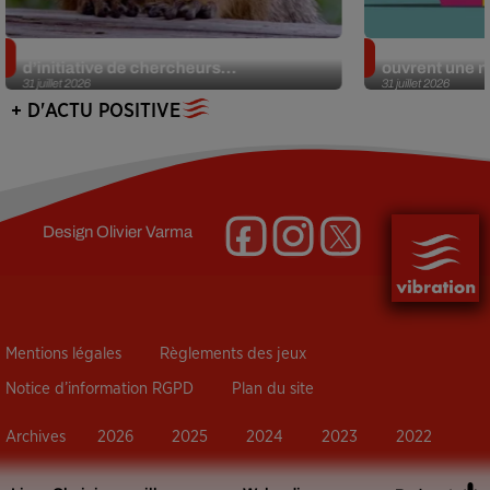
Des marmottes sur OnlyFans : la drôle
Alzheimer : d
d’initiative de chercheurs...
ouvrent une no
31 juillet 2026
31 juillet 2026
+ D'ACTU POSITIVE
Design
Olivier Varma
Mentions légales
Règlements des jeux
Notice d’information RGPD
Plan du site
Archives
2026
2025
2024
2023
2022