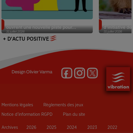
Alzheimer : des chercheurs japonais
Des marmottes
ouvrent une nouvelle piste pour...
d’initiative d
31 juillet 2026
31 juillet 2026
+ D'ACTU POSITIVE
Design
Olivier Varma
Mentions légales
Règlements des jeux
Notice d’information RGPD
Plan du site
Archives
2026
2025
2024
2023
2022