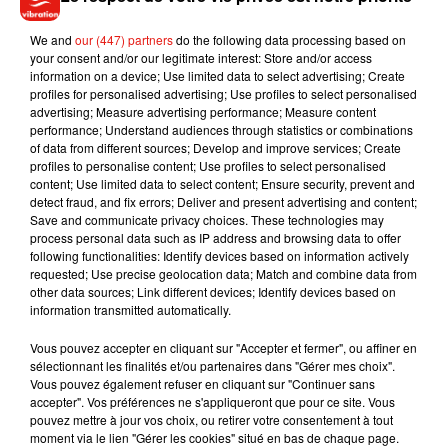
We and
our (447) partners
do the following data processing based on
your consent and/or our legitimate interest: Store and/or access
information on a device; Use limited data to select advertising; Create
profiles for personalised advertising; Use profiles to select personalised
advertising; Measure advertising performance; Measure content
performance; Understand audiences through statistics or combinations
of data from different sources; Develop and improve services; Create
profiles to personalise content; Use profiles to select personalised
content; Use limited data to select content; Ensure security, prevent and
Musique
detect fraud, and fix errors; Deliver and present advertising and content;
Save and communicate privacy choices. These technologies may
process personal data such as IP address and browsing data to offer
following functionalities: Identify devices based on information actively
Julien Lieb s’essaye à la vie de chatelain
requested; Use precise geolocation data; Match and combine data from
dans son nouveau clip
other data sources; Link different devices; Identify devices based on
7 août 2026
information transmitted automatically.
Vous pouvez accepter en cliquant sur "Accepter et fermer", ou affiner en
sélectionnant les finalités et/ou partenaires dans "Gérer mes choix".
Vous pouvez également refuser en cliquant sur "Continuer sans
accepter". Vos préférences ne s'appliqueront que pour ce site. Vous
Madonna sort enfin le remix de « Love
pouvez mettre à jour vos choix, ou retirer votre consentement à tout
Sensation » avec Kylie Minogue
moment via le lien "Gérer les cookies" situé en bas de chaque page.
7 août 2026