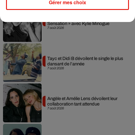
Gérer mes choix
Madonna sort enfin le remix de « Love
Sensation » avec Kylie Minogue
7 août 2026
Tayc et Didi B dévoilent le single le plus
dansant de l’année
7 août 2026
Angèle et Amélie Lens dévoilent leur
collaboration tant attendue
7 août 2026