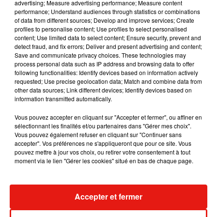
advertising; Measure advertising performance; Measure content
performance; Understand audiences through statistics or combinations
Malgré l’humour et le second degré de l’initiative de Channel
of data from different sources; Develop and improve services; Create
4, la vidéo affichant plus de 60 000 vues ne fait pas
profiles to personalise content; Use profiles to select personalised
l’unanimité auprès des Britanniques qui n’ont pas manqué
content; Use limited data to select content; Ensure security, prevent and
detect fraud, and fix errors; Deliver and present advertising and content;
d’exprimer leur consternation et leur colère sur les réseaux
Save and communicate privacy choices. These technologies may
sociaux :
« Comment ont-ils osé ? », « C’est irrespectueux de
process personal data such as IP address and browsing data to offer
traiter notre reine de la sorte », « Se moquer de la reine ? En
following functionalities: Identify devices based on information actively
requested; Use precise geolocation data; Match and combine data from
un mot, c’est écoeurant ! »
ou encore «
C’est offensant et
other data sources; Link different devices; Identify devices based on
décevant de la part de la chaîne »
, peut-on lire dans les
information transmitted automatically.
commentaires.
Vous pouvez accepter en cliquant sur "Accepter et fermer", ou affiner en
Please be upstanding for an alternative Christmas
sélectionnant les finalités et/ou partenaires dans "Gérer mes choix".
Vous pouvez également refuser en cliquant sur "Continuer sans
message to round off this royally ridiculous year.
#AltXmas
accepter". Vos préférences ne s'appliqueront que pour ce site. Vous
pic.twitter.com/D2hYHgrTi9
pouvez mettre à jour vos choix, ou retirer votre consentement à tout
moment via le lien "Gérer les cookies" situé en bas de chaque page.
— Channel 4 (@Channel4)
December 25, 2020
Accepter et fermer
Musique