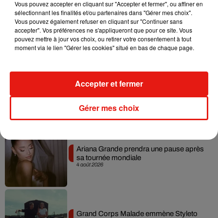
Vous pouvez accepter en cliquant sur "Accepter et fermer", ou affiner en
sélectionnant les finalités et/ou partenaires dans "Gérer mes choix".
Benny Blanco invite Selena Gomez et
Vous pouvez également refuser en cliquant sur "Continuer sans
Becky G sur son nouveau single
accepter". Vos préférences ne s'appliqueront que pour ce site. Vous
5 août 2026
pouvez mettre à jour vos choix, ou retirer votre consentement à tout
moment via le lien "Gérer les cookies" situé en bas de chaque page.
Accepter et fermer
Tiny Desk invite Charlie Puth pour une
live session solaire
4 août 2026
Gérer mes choix
Ariana Grande prendra une pause après
sa tournée mondiale
4 août 2026
Grand Corps Malade emmène Styleto