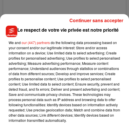
Continuer sans accepter
Le respect de votre vie privée est notre priorité
We and
our (447) partners
do the following data processing based on
your consent and/or our legitimate interest: Store and/or access
Voir cette publication sur Instagram
information on a device; Use limited data to select advertising; Create
STAY READY �xÈx"R Our girl @lottiemossxo spotted in
profiles for personalised advertising; Use profiles to select personalised
advertising; Measure advertising performance; Measure content
the Black Jersey Long Sleeve Mask Bodycon Dress �x܍
performance; Understand audiences through statistics or combinations
�x� Search CMN4763 to shop �x� Tag someone who
of data from different sources; Develop and improve services; Create
always forgets their mask �x�&�x!
profiles to personalise content; Use profiles to select personalised
content; Use limited data to select content; Ensure security, prevent and
Une publication partagée par
FASHION • BEAUTY • LIFESTYLE
(@
detect fraud, and fix errors; Deliver and present advertising and content;
Save and communicate privacy choices. These technologies may
process personal data such as IP address and browsing data to offer
following functionalities: Identify devices based on information actively
requested; Use precise geolocation data; Match and combine data from
other data sources; Link different devices; Identify devices based on
Musique
information transmitted automatically.