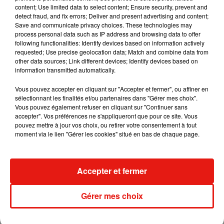
content; Use limited data to select content; Ensure security, prevent and
detect fraud, and fix errors; Deliver and present advertising and content;
Save and communicate privacy choices. These technologies may
Madonna sort enfin le remix de « Love
process personal data such as IP address and browsing data to offer
Sensation » avec Kylie Minogue
following functionalities: Identify devices based on information actively
7 août 2026
requested; Use precise geolocation data; Match and combine data from
other data sources; Link different devices; Identify devices based on
information transmitted automatically.
Vous pouvez accepter en cliquant sur "Accepter et fermer", ou affiner en
sélectionnant les finalités et/ou partenaires dans "Gérer mes choix".
Tayc et Didi B dévoilent le single le plus
Vous pouvez également refuser en cliquant sur "Continuer sans
dansant de l’année
accepter". Vos préférences ne s'appliqueront que pour ce site. Vous
7 août 2026
pouvez mettre à jour vos choix, ou retirer votre consentement à tout
moment via le lien "Gérer les cookies" situé en bas de chaque page.
Angèle et Amélie Lens dévoilent leur
Accepter et fermer
collaboration tant attendue
7 août 2026
Gérer mes choix