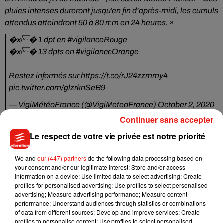
pluies intenses dureront jusqu’en fin d’après-midi, les cumuls
attendus atteindront 50 à 80 mm en 24 heures. »
�x� 1 dpt en
#vigilanceRouge
�x� 13 dpts en
#vigilanceOrange
Restez informés sur
https://t.co/rJ24zzmmy4
pic.twitter.com/glzrknSeB9
— VigiMétéoFrance (@VigiMeteoFrance)
October 2, 2020
Continuer sans accepter
Le respect de votre vie privée est notre priorité
Musique
We and
our (447) partners
do the following data processing based on
your consent and/or our legitimate interest: Store and/or access
information on a device; Use limited data to select advertising; Create
profiles for personalised advertising; Use profiles to select personalised
Julien Lieb s’essaye à la vie de chatelain
advertising; Measure advertising performance; Measure content
dans son nouveau clip
performance; Understand audiences through statistics or combinations
7 août 2026
of data from different sources; Develop and improve services; Create
profiles to personalise content; Use profiles to select personalised