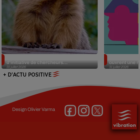
Des marmottes sur OnlyFans : la drôle
Alzheimer : d
d’initiative de chercheurs...
ouvrent une no
31 juillet 2026
31 juillet 2026
+ D'ACTU POSITIVE
Design
Olivier Varma