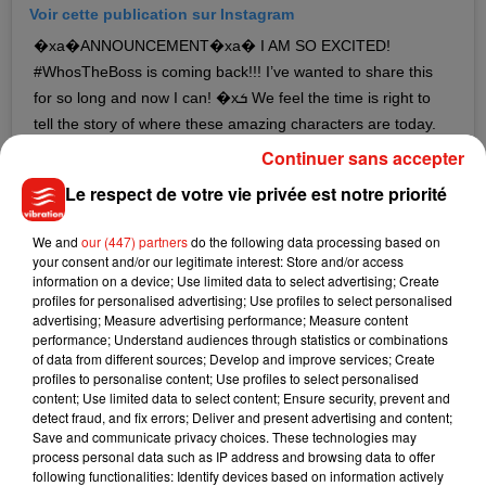
Voir cette publication sur Instagram
�xa�ANNOUNCEMENT�xa� I AM SO EXCITED!
#WhosTheBoss is coming back!!! I’ve wanted to share this
for so long and now I can! �xܭ We feel the time is right to
tell the story of where these amazing characters are today.
Can’t wait to share their stories with you. So happy.
Continuer sans accepter
Une publication partagée par
Alyssa Milano
(@milano_alyssa) le
4
Le respect de votre vie privée est notre priorité
We and
our (447) partners
do the following data processing based on
Selon le site américain
Deadline
,
Tony Danza et Alyssa
your consent and/or our legitimate interest: Store and/or access
Milano interpréteront respectivement l’ancien joueur
information on a device; Use limited data to select advertising; Create
professionnel de baseball devenu employé de maison,
profiles for personalised advertising; Use profiles to select personalised
advertising; Measure advertising performance; Measure content
Tony Micelli, et Samantha Micelli, sa fille
. Dans le futur
performance; Understand audiences through statistics or combinations
reboot, cette dernière sera aujourd'hui mère célibataire et
of data from different sources; Develop and improve services; Create
habitera dans la maison où se déroule l’action de l’œuvre
profiles to personalise content; Use profiles to select personalised
content; Use limited data to select content; Ensure security, prevent and
originale. Les deux acteurs
seront également producteurs
detect fraud, and fix errors; Deliver and present advertising and content;
exécutifs, aux côtés de Norman Lear, Brent Miller et Dan
Save and communicate privacy choices. These technologies may
Farah. Si les comédiens Judith Light et Danny Pintauro
process personal data such as IP address and browsing data to offer
following functionalities: Identify devices based on information actively
seront eux aussi au casting,
l'actrice Katherine Helmond,