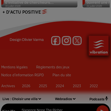
d’initiative de chercheurs...
ouvrent une no
31 juillet 2026
31 juillet 2026
+ D'ACTU POSITIVE
Design
Olivier Varma
Mentions légales
Règlements des jeux
Notice d’information RGPD
Plan du site
Archives
2026
2025
2024
2023
2022
Live :
Choisir une ville
Webradios
Podcasts
Sixpence None The Richer