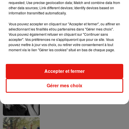
requested; Use precise geolocation data; Match and combine data from
qui incarnait la grand-mère, est morte en février 2019
.
other data sources; Link different devices; Identify devices based on
information transmitted automatically.
Vous pouvez accepter en cliquant sur "Accepter et fermer", ou affiner en
sélectionnant les finalités et/ou partenaires dans "Gérer mes choix".
Musique
Vous pouvez également refuser en cliquant sur "Continuer sans
accepter". Vos préférences ne s'appliqueront que pour ce site. Vous
pouvez mettre à jour vos choix, ou retirer votre consentement à tout
moment via le lien "Gérer les cookies" situé en bas de chaque page.
Julien Lieb s’essaye à la vie de chatelain
dans son nouveau clip
7 août 2026
Accepter et fermer
Gérer mes choix
Madonna sort enfin le remix de « Love
Sensation » avec Kylie Minogue
7 août 2026