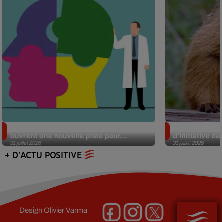
Alzheimer : des chercheurs japonais
Des marmottes
ouvrent une nouvelle piste pour...
d’initiative d
31 juillet 2026
31 juillet 2026
+ D'ACTU POSITIVE
Design
Olivier Varma