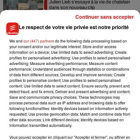
Julien Lieb s’essaye à la vie de chatelain
dans son nouveau clip
7 août 2026
Continuer sans accepter
Le respect de votre vie privée est notre priorité
We and
our (447) partners
do the following data processing based on
Madonna sort enfin le remix de « Love
your consent and/or our legitimate interest: Store and/or access
Sensation » avec Kylie Minogue
information on a device; Use limited data to select advertising; Create
7 août 2026
profiles for personalised advertising; Use profiles to select personalised
advertising; Measure advertising performance; Measure content
performance; Understand audiences through statistics or combinations
of data from different sources; Develop and improve services; Create
profiles to personalise content; Use profiles to select personalised
Tayc et Didi B dévoilent le single le plus
content; Use limited data to select content; Ensure security, prevent and
dansant de l’année
detect fraud, and fix errors; Deliver and present advertising and content;
7 août 2026
Save and communicate privacy choices. These technologies may
process personal data such as IP address and browsing data to offer
following functionalities: Identify devices based on information actively
requested; Use precise geolocation data; Match and combine data from
other data sources; Link different devices; Identify devices based on
information transmitted automatically.
Angèle et Amélie Lens dévoilent leur
collaboration tant attendue
Vous pouvez accepter en cliquant sur "Accepter et fermer", ou affiner en
7 août 2026