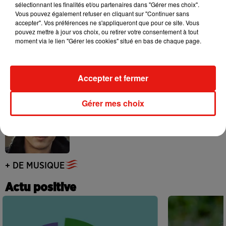
sélectionnant les finalités et/ou partenaires dans "Gérer mes choix".
Vous pouvez également refuser en cliquant sur "Continuer sans
accepter". Vos préférences ne s'appliqueront que pour ce site. Vous
pouvez mettre à jour vos choix, ou retirer votre consentement à tout
moment via le lien "Gérer les cookies" situé en bas de chaque page.
Benny Blanco invite Selena Gomez et
Becky G sur son nouveau single
5 août 2026
Accepter et fermer
Gérer mes choix
Tiny Desk invite Charlie Puth pour une
live session solaire
4 août 2026
+ DE MUSIQUE
Actu positive