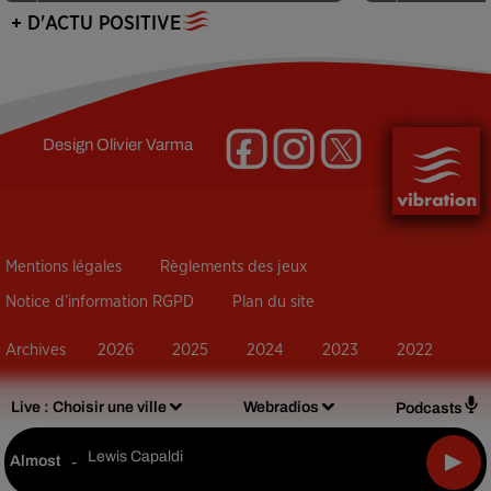
+ D'ACTU POSITIVE
Design
Olivier Varma
Mentions légales
Règlements des jeux
Notice d’information RGPD
Plan du site
Archives
2026
2025
2024
2023
2022
Live :
Choisir une ville
Webradios
Podcasts
Lewis Capaldi
Almost
-