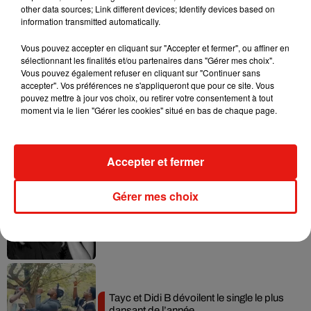
other data sources; Link different devices; Identify devices based on
information transmitted automatically.
Vous pouvez accepter en cliquant sur "Accepter et fermer", ou affiner en
sélectionnant les finalités et/ou partenaires dans "Gérer mes choix".
Musique
Vous pouvez également refuser en cliquant sur "Continuer sans
accepter". Vos préférences ne s'appliqueront que pour ce site. Vous
pouvez mettre à jour vos choix, ou retirer votre consentement à tout
moment via le lien "Gérer les cookies" situé en bas de chaque page.
Julien Lieb s’essaye à la vie de chatelain
dans son nouveau clip
7 août 2026
Accepter et fermer
Gérer mes choix
Madonna sort enfin le remix de « Love
Sensation » avec Kylie Minogue
7 août 2026
Tayc et Didi B dévoilent le single le plus
dansant de l’année