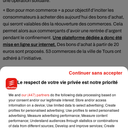
une opération solidaire.
« Bon pour mon commerce » a pour objectif d’inciter les
consommateurs à acheter dès aujourd’hui des bons d’achat,
qui seront valables dès la réouverture des commerces. Cela
permet alors aux commerçants d’avoir une rentrée d’argent
pendant le confinement.
Une plateforme dédiée a donc été
mise en ligne sur internet.
Des bons d’achat à partir de 20
euros sont proposés. 53 commerces de la ville de Tours ont
adhéré à l’initiative.
Continuer sans accepter
Le respect de votre vie privée est notre priorité
We and
our (447) partners
do the following data processing based on
Musique
your consent and/or our legitimate interest: Store and/or access
information on a device; Use limited data to select advertising; Create
profiles for personalised advertising; Use profiles to select personalised
advertising; Measure advertising performance; Measure content
Julien Lieb s’essaye à la vie de chatelain
performance; Understand audiences through statistics or combinations
dans son nouveau clip
of data from different sources; Develop and improve services; Create
7 août 2026