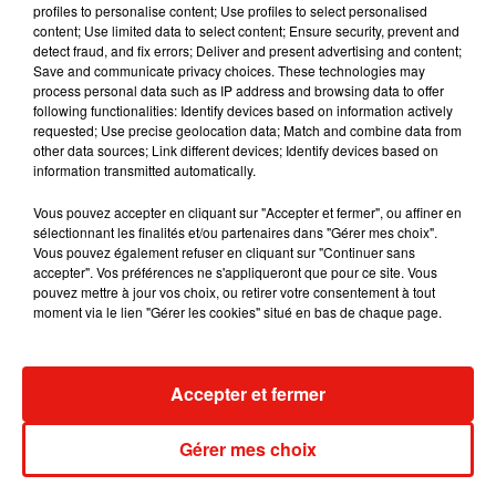
profiles to personalise content; Use profiles to select personalised
content; Use limited data to select content; Ensure security, prevent and
detect fraud, and fix errors; Deliver and present advertising and content;
Save and communicate privacy choices. These technologies may
process personal data such as IP address and browsing data to offer
Madonna sort enfin le remix de « Love
following functionalities: Identify devices based on information actively
Sensation » avec Kylie Minogue
requested; Use precise geolocation data; Match and combine data from
7 août 2026
other data sources; Link different devices; Identify devices based on
information transmitted automatically.
Vous pouvez accepter en cliquant sur "Accepter et fermer", ou affiner en
sélectionnant les finalités et/ou partenaires dans "Gérer mes choix".
Tayc et Didi B dévoilent le single le plus
Vous pouvez également refuser en cliquant sur "Continuer sans
dansant de l’année
accepter". Vos préférences ne s'appliqueront que pour ce site. Vous
7 août 2026
pouvez mettre à jour vos choix, ou retirer votre consentement à tout
moment via le lien "Gérer les cookies" situé en bas de chaque page.
Accepter et fermer
Angèle et Amélie Lens dévoilent leur
collaboration tant attendue
7 août 2026
Gérer mes choix