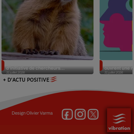
Des marmottes sur OnlyFans : la drôle
Alzheimer : d
d’initiative de chercheurs...
ouvrent une no
31 juillet 2026
31 juillet 2026
+ D'ACTU POSITIVE
Design
Olivier Varma