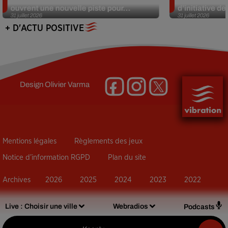
ouvrent une nouvelle piste pour...
d’initiative d
31 juillet 2026
31 juillet 2026
+ D'ACTU POSITIVE
Design
Olivier Varma
Mentions légales
Règlements des jeux
Notice d’information RGPD
Plan du site
Archives
2026
2025
2024
2023
2022
Live :
Choisir une ville
Webradios
Podcasts