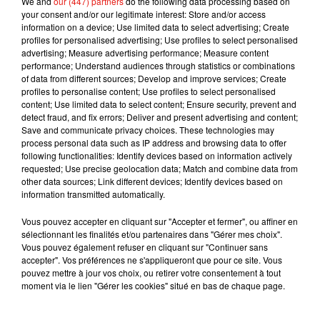
We and
our (447) partners
do the following data processing based on
your consent and/or our legitimate interest: Store and/or access
— Tours&moi (@villedetours)
November 14, 2019
information on a device; Use limited data to select advertising; Create
profiles for personalised advertising; Use profiles to select personalised
advertising; Measure advertising performance; Measure content
performance; Understand audiences through statistics or combinations
of data from different sources; Develop and improve services; Create
Musique
profiles to personalise content; Use profiles to select personalised
content; Use limited data to select content; Ensure security, prevent and
detect fraud, and fix errors; Deliver and present advertising and content;
Save and communicate privacy choices. These technologies may
Julien Lieb s’essaye à la vie de chatelain
process personal data such as IP address and browsing data to offer
dans son nouveau clip
following functionalities: Identify devices based on information actively
7 août 2026
requested; Use precise geolocation data; Match and combine data from
other data sources; Link different devices; Identify devices based on
information transmitted automatically.
Vous pouvez accepter en cliquant sur "Accepter et fermer", ou affiner en
sélectionnant les finalités et/ou partenaires dans "Gérer mes choix".
Madonna sort enfin le remix de « Love
Vous pouvez également refuser en cliquant sur "Continuer sans
Sensation » avec Kylie Minogue
accepter". Vos préférences ne s'appliqueront que pour ce site. Vous
7 août 2026
pouvez mettre à jour vos choix, ou retirer votre consentement à tout
moment via le lien "Gérer les cookies" situé en bas de chaque page.