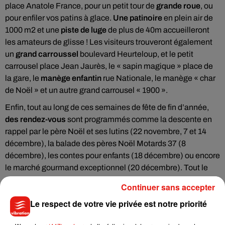
place Anatole France, pour un petit tour de
grande roue
, ou
pour enfiler vos patins à glace.
Une patinoire
en plein air de
1000 m2 et une
piste de luge
de plus de 40m accueilleront
les amateurs de glisse ! Les visiteurs trouveront également
un
grand carroussel
boulevard Heurteloup, et le petit
carrousel place Jean Jaurès, le « sapin magique » place de
la gare, le
manège enfantin
rue Nationale, le manège « char
de Noël » et un autre grand carrousel « 1900 ».
Enfin, tout au long de ces semaines de fête de fin d’année,
des rendez-vous
sont programmés comme la descente en
rappel par le père Noël et ses lutins (22 novembre, 7 et 14
décembre), la balade des pères Noël Motards 37 (8
décembre), les contes pour enfants (18 décembre) ou encore
le marché gourmand exceptionnel (20 décembre). Tout le
programme des festivités est à retrouver
sur le site de la ville
Continuer sans accepter
de Tours.
Le respect de votre vie privée est notre priorité
Le grand sapin est arrivé �xÊ�x}
#Tours
pic.twitter.com/o4egXkPSig