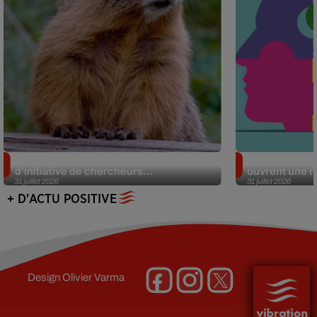
Des marmottes sur OnlyFans : la drôle
Alzheimer : d
d’initiative de chercheurs...
ouvrent une no
31 juillet 2026
31 juillet 2026
+ D'ACTU POSITIVE
Design
Olivier Varma