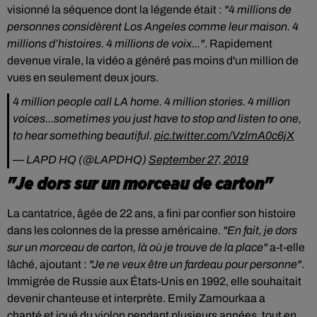
visionné la séquence dont la légende était :
"4 millions de
personnes considèrent Los Angeles comme leur maison. 4
millions d’histoires. 4 millions de voix..."
. Rapidement
devenue virale, la vidéo a généré pas moins d'un million de
vues en seulement deux jours.
4 million people call LA home. 4 million stories. 4 million
voices...sometimes you just have to stop and listen to one,
to hear something beautiful.
pic.twitter.com/VzlmA0c6jX
— LAPD HQ (@LAPDHQ)
September 27, 2019
"Je dors sur un morceau de carton"
La cantatrice, âgée de 22 ans, a fini par confier
son histoire
dans les colonnes de la presse américaine.
"En fait, je dors
sur un morceau de carton, là où je trouve de la place"
a-t-elle
lâché, ajoutant :
"Je ne veux être un fardeau pour personne"
.
Immigrée de Russie aux États-Unis en 1992, elle souhaitait
devenir chanteuse et interprète. Emily Zamourka
a a
chanté
et joué du violon pendant plusieurs années, tout en