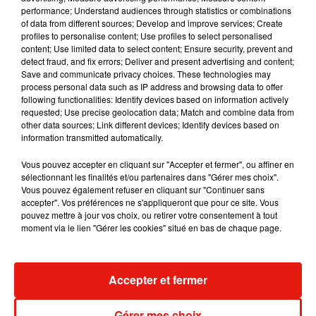
performance; Understand audiences through statistics or combinations
of data from different sources; Develop and improve services; Create
Julien Lieb s’essaye à la vie de chatelain
profiles to personalise content; Use profiles to select personalised
dans son nouveau clip
content; Use limited data to select content; Ensure security, prevent and
7 août 2026
detect fraud, and fix errors; Deliver and present advertising and content;
Save and communicate privacy choices. These technologies may
process personal data such as IP address and browsing data to offer
following functionalities: Identify devices based on information actively
requested; Use precise geolocation data; Match and combine data from
Madonna sort enfin le remix de « Love
other data sources; Link different devices; Identify devices based on
Sensation » avec Kylie Minogue
information transmitted automatically.
7 août 2026
Vous pouvez accepter en cliquant sur "Accepter et fermer", ou affiner en
sélectionnant les finalités et/ou partenaires dans "Gérer mes choix".
Vous pouvez également refuser en cliquant sur "Continuer sans
accepter". Vos préférences ne s'appliqueront que pour ce site. Vous
pouvez mettre à jour vos choix, ou retirer votre consentement à tout
Tayc et Didi B dévoilent le single le plus
moment via le lien "Gérer les cookies" situé en bas de chaque page.
dansant de l’année
7 août 2026
Accepter et fermer
Angèle et Amélie Lens dévoilent leur
Gérer mes choix