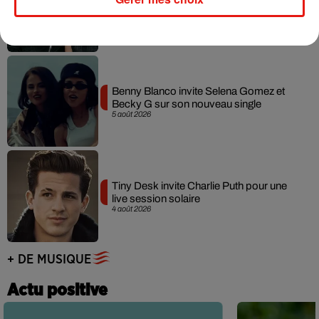
collaboration tant attendue
7 août 2026
Benny Blanco invite Selena Gomez et
Becky G sur son nouveau single
5 août 2026
Tiny Desk invite Charlie Puth pour une
live session solaire
4 août 2026
+ DE MUSIQUE
Actu positive