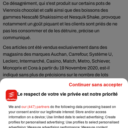
Ce désagrément, qui s'est produit sur certains pots de
Viennois chocolat et café ainsi que des boissons des
gammes Nescafé Shakissimo et Nesquik Shake, provoque
notamment un goût piquant et les clients sont priés de ne
pas les consommer et de les détruire, précise un
communiqué.
Ces articles ont été vendus exclusivement dans des
magasins des marques Auchan, Carrefour, Système U,
Leclerc, Intermarché, Casino, Match, Metro, Schiever,
Monoprix et Cora à partir du 19 Novembre 2020, est-il
indiqué sans plus de précisions sur le nombre de lots
concernés par ce rappel.
Continuer sans accepter
(Avec AFP)
Le respect de votre vie privée est notre priorité
We and
our (447) partners
do the following data processing based on
your consent and/or our legitimate interest: Store and/or access
information on a device; Use limited data to select advertising; Create
Musique
profiles for personalised advertising; Use profiles to select personalised
advertising; Measure advertising performance; Measure content