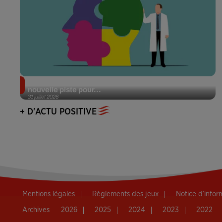
Alzheimer : des chercheurs japonais ouvrent une
nouvelle piste pour...
31 juillet 2026
+ D'ACTU POSITIVE
Mentions légales
Règlements des jeux
Notice d’info
Archives
2026
2025
2024
2023
2022