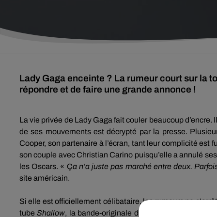
Lady Gaga enceinte ? La rumeur court sur la toil
répondre et de faire une grande annonce !
La vie privée de Lady Gaga fait couler beaucoup d’encre.
I
de ses mouvements est décrypté par la presse.
Plusieu
Cooper, son partenaire à l’écran, tant leur complicité est f
son couple avec Christian
Carino
puisqu’elle a annulé ses
les Oscars.
« Ç
a n’a juste pas marché entre deux.
Parfois
site américain.
Si elle est officiellement célibataire, les rumeurs ne s’arr
tube
Shallow
, la bande-originale du film
A Star
Is
Born
, 