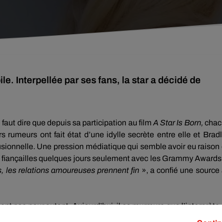
e. Interpellée par ses fans, la star a décidé de
l faut dire que depuis sa participation au film
A Star
Is
Born,
chac
rs rumeurs ont fait état d’une idylle secrète entre elle et Brad
usionnelle.
Une pression médiatique qui semble avoir eu raison
 fiançailles quelques jours seulement avec les
Grammy
Awards
, les relations amoureuses prennent fin
», a confié une source
êtent pas pour autant.
A
ujourd’hui, il se murmure que l’interprète
attend son premier enfant.
Interpellée par sa communauté de f