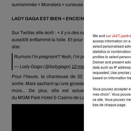
surnommée «
Monsters
» curieuse de connaître la vérité,
LADY GAGA EST BIEN «
ENCEINTE
»
Sur Twitter, elle écrit :
«
Il y a des rumeurs comme
quoi je
We and
our (447) partn
aussitôt enflammé la toile.
Et pour cause,
#LG6
est une a
access information on a 
select personalised ad
star.
statistics or combinatio
Rumors I’m pregnant? Yeah, I’m pregnant with
profiles to select person
#LG6
Deliver and present adv
— Lady Gaga (@ladygaga)
12 mars 2019
data such as IP address 
requested; Use precise g
Pour l’heure, la chanteuse de 32 ans ne livre aucun dét
based on information tra
sortie.
Mais sachant qu’une grossesse dure 9 mois, le nouv
Vous pouvez accepter en 
mois...
De plus, elle est actuellement très occupé
mes choix". Vous pouvez
du
MGM
Park
Hotel
& Casino de Las Vegas avec son spec
ce site. Vous pouvez met
bas de chaque page.