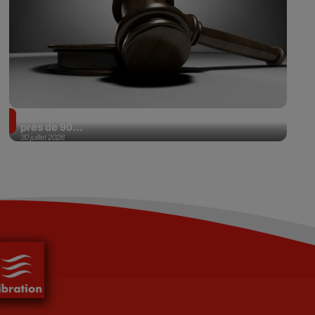
Il achète une veste 3 dollars en friperie et la revend
près de 90...
30 juillet 2026