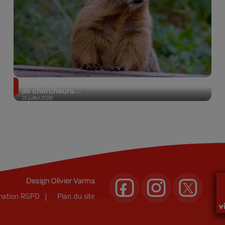
Des marmottes sur OnlyFans : la drôle d’initiative
de chercheurs...
31 juillet 2026
Design
Olivier Varma
rmation RGPD
Plan du site