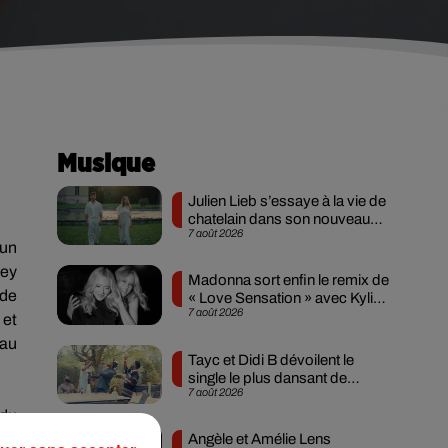
Musique
Julien Lieb s’essaye à la vie de
chatelain dans son nouveau
7 août 2026
clip
un
ley
Madonna sort enfin le remix de
 de
« Love Sensation » avec Kylie
7 août 2026
Minogue
et
 au
Tayc et Didi B dévoilent le
single le plus dansant de
7 août 2026
l’année
 du
Angèle et Amélie Lens
ans