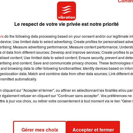
Contin
Lady Gaga
a donc décidé de sortir de son silence.
Le respect de votre vie privée est notre priorité
suis enceinte ?
Oui, je suis enceinte de
#LG6
».
Un message qu
ers
do the following data processing based on your consent and/or our legitimate int
bréviation « Lady Gaga 6 », à savoir le sixième album studio de
device; Use limited data to select advertising; Create profiles for personalised adver
vertising; Measure advertising performance; Measure content performance; Unders
ns of data from different sources; Develop and improve services; Create profiles to 
alised content; Use limited data to select content; Ensure security, prevent and detect
ertising and content; Save and communicate privacy choices. These technologies
and browsing data to offer following functionalities: Identify devices based on infor
eolocation data; Match and combine data from other data sources; Link different de
ail :
ni titre, ni possibles collaborations, ni même une date
nsmitted automatically.
el album de Lady Gaga ne devrait pas voir le jour avant plusie
cliquant sur "Accepter et fermer", ou affiner en sélectionnant les finalités et/ou pa
e puisqu’elle se produit presque chaque soir sur la sc
 également refuser en cliquant sur "Continuer sans accepter". Vos préférences ne 
tacle
ENIGMA
.
tre à jour vos choix, ou retirer votre consentement à tout moment via le lien "Gérer 
Gérer mes choix
Accepter et fermer