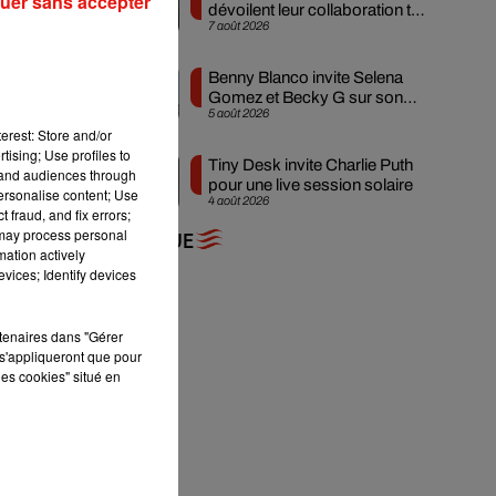
uer sans accepter
dévoilent leur collaboration tant
7 août 2026
attendue
Benny Blanco invite Selena
Gomez et Becky G sur son
5 août 2026
nouveau single
i a
erest: Store and/or
 la
tising; Use profiles to
Tiny Desk invite Charlie Puth
tand audiences through
pour une live session solaire
personalise content; Use
4 août 2026
 fraud, and fix errors;
 may process personal
+ DE MUSIQUE
mation actively
vices; Identify devices
 de
urs
rtenaires dans "Gérer
ène
s'appliqueront que pour
les cookies" situé en