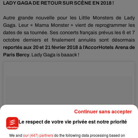
LADY GAGA DE RETOUR
SUR
SCÈNE EN 2018 !
Autre grande nouvelle pour les
Little
Monsters
de Lady
Gaga.
Leur « Mama
Monster
» vient de reprogrammer les
dates de sa tournée.
Ses concerts français prévus les 6 et 7
octobre derniers et finalement annulés sont désormais
reportés aux 20 et 21 février 2018 à l’Accor
Hotels
Arena de
Paris Bercy
.
Lady Gaga
is
baaack
!
Continuer sans accepter
Le respect de votre vie privée est notre priorité
We and
our (447) partners
do the following data processing based on