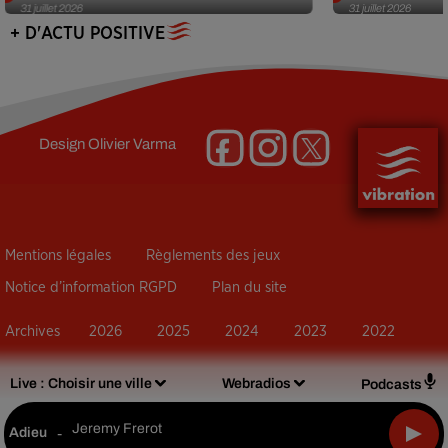
31 juillet 2026
31 juillet 2026
+ D'ACTU POSITIVE
Design
Olivier Varma
Mentions légales
Règlements des jeux
Notice d’information RGPD
Plan du site
Archives
2026
2025
2024
2023
2022
Live :
Choisir une ville
Webradios
Podcasts
Jeremy Frerot
Adieu
-