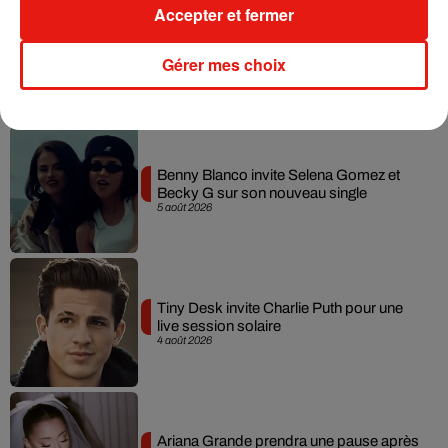
Accepter et fermer
Gérer mes choix
Musique
Benny Blanco invite Selena Gomez et
Becky G sur son nouveau single
5 août 2026
Tiny Desk invite Charlie Puth pour une
live session solaire
4 août 2026
Ariana Grande prendra une pause après