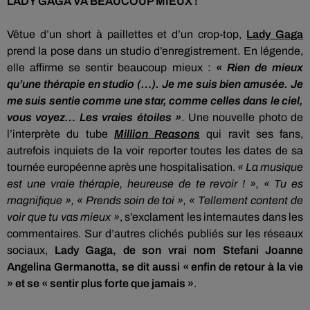
LADY GAGA VA BEAUCOUP MIEUX !
Vêtue d’un short à paillettes et d’un
crop-top
,
Lady Gaga
prend la pose dans un studio d’enregistrement.
En légende,
elle affirme se sentir beaucoup mieux :
« Rien de mieux
qu’une thérapie en studio
(…)
.
Je me suis bien amusée.
Je
me suis sentie comme une star, comme celles dans le ciel,
vous voyez…
Les vraies étoiles »
.
Une nouvelle photo de
l’interprète du tube
Million
Reasons
qui ravit ses fans,
autrefois inquiets de la voir reporter toutes les dates de sa
tournée européenne après une hospitalisation.
« La musique
est une vraie thérapie, heureuse de te revoir !
»,
« Tu es
magnifique », « Prends soin de toi », « Tellement content de
voir que tu vas mieux »
, s’exclament les internautes dans les
commentaires.
Sur d’autres clichés publiés sur les réseaux
sociaux,
Lady Gaga, de son vrai nom
Stefani
Joanne
Angelina
Germanotta
, se dit aussi « enfin de retour à la vie
» et se « sentir plus forte que jamais »
.