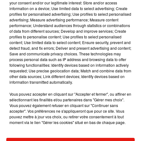
your consent and/or our legitimate interest: Store and/or access
information on a device; Use limited data to select advertising; Create
profiles for personalised advertising; Use profiles to select personalised
advertising; Measure advertising performance; Measure content
performance; Understand audiences through statistics or combinations
of data from different sources; Develop and improve services; Create
profiles to personalise content; Use profiles to select personalised
content; Use limited data to select content; Ensure security, prevent and
detect fraud, and fix errors; Deliver and present advertising and content;
Save and communicate privacy choices. These technologies may
process personal data such as IP address and browsing data to offer
following functionalities: Identify devices based on information actively
requested; Use precise geolocation data; Match and combine data from
other data sources; Link different devices; Identify devices based on
information transmitted automatically.
Vous pouvez accepter en cliquant sur "Accepter et fermer", ou affiner en
sélectionnant les finalités et/ou partenaires dans "Gérer mes choix".
Nothing like studio therapy. Thank you @juicycouture for these
Vous pouvez également refuser en cliquant sur "Continuer sans
accepter". Vos préférences ne s'appliqueront que pour ce site. Vous
awesome sparkly track shorts and comfy top. Had so much fun
pouvez mettre à jour vos choix, ou retirer votre consentement à tout
in the studio. Made me feel like a star �x� like the ones in
moment via le lien "Gérer les cookies" situé en bas de chaque page.
the sky, you know..the real kind.
Une publication partagée par xoxo, Gaga (@ladygaga) le
12 Oct. 2017 à 13h59 PDT