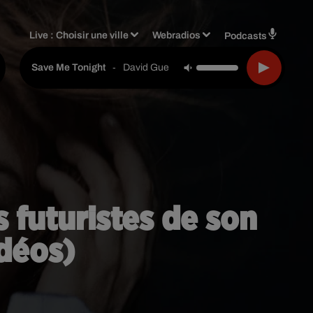
Live :
Choisir une ville
Webradios
Podcasts
-
David Guetta & Jennifer Lopez
Save Me Tonight
s futuristes de son
déos)