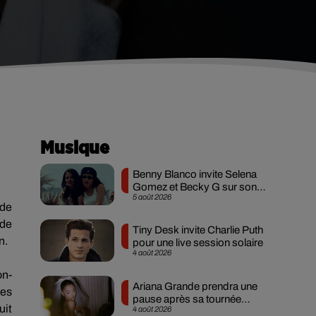
Musique
Benny Blanco invite Selena
Gomez et Becky G sur son
5 août 2026
nouveau single
 de
de
Tiny Desk invite Charlie Puth
n.
pour une live session solaire
4 août 2026
on-
Ariana Grande prendra une
les
pause après sa tournée
uit
4 août 2026
mondiale