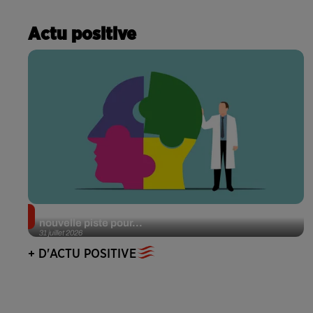
Actu positive
Alzheimer : des chercheurs japonais ouvrent une
nouvelle piste pour...
31 juillet 2026
+ D'ACTU POSITIVE