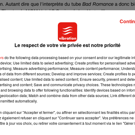
n.
Autant dire que l’interprète du tube
Bad
Romance
a donc b
k
Theater
du
MGM
Hotel
& Casino de Las Vegas !!!
Contin
 ENIGMA. She appears to be using motion capture technology,
Le respect de votre vie privée est notre priorité
 creating characters for video games.
ers
do the following data processing based on your consent and/or our legitimate int
device; Use limited data to select advertising; Create profiles for personalised adver
vertising; Measure advertising performance; Measure content performance; Unders
ns of data from different sources; Develop and improve services; Create profiles to 
son spectacle
ENIGMA
serait «
une toute nouvelle odyssée de 
alised content; Use limited data to select content; Ensure security, prevent and detect
ans le communiqué du
MGM
Hotel
& Casino, la chanteuse de
ertising and content; Save and communicate privacy choices. These technologies
and browsing data to offer following functionalities: Identify devices based on infor
 ne ressemble à rien de ce que j’ai pu faire auparavant.
Cela s
eolocation data; Match and combine data from other data sources; Link different de
 nous.
Les défis peuvent être surmontés avec une créativité et
nsmitted automatically.
.
cliquant sur "Accepter et fermer", ou affiner en sélectionnant les finalités et/ou pa
 également refuser en cliquant sur "Continuer sans accepter". Vos préférences ne 
chain spectacle, Lady Gaga prépare également sa prestation pour
tre à jour vos choix, ou retirer votre consentement à tout moment via le lien "Gérer 
rs de laquelle elle espère être nommée et récompensée pour 
et la bande-originale
Shallow
interprétée aux côtés de l’acteur