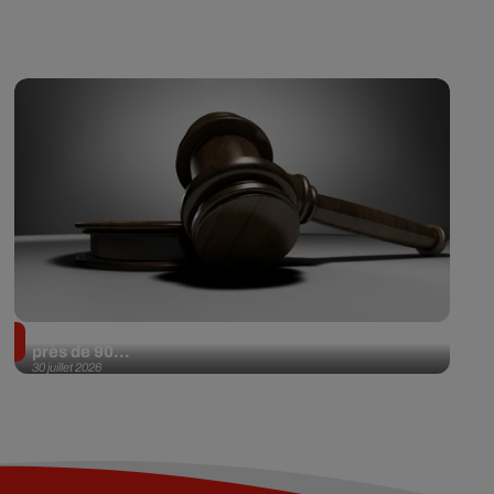
Il achète une veste 3 dollars en friperie et la revend
près de 90...
30 juillet 2026