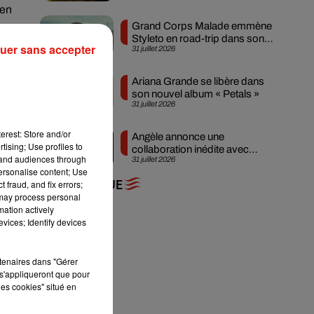
ien
Grand Corps Malade emmène
Styleto en road-trip dans son
uer sans accepter
31 juillet 2026
nouveau clip
Ariana Grande se libère dans
son nouvel album « Petals »
31 juillet 2026
erest: Store and/or
Angèle annonce une
tising; Use profiles to
collaboration inédite avec
tand audiences through
31 juillet 2026
Amelie Lens
personalise content; Use
ses
 fraud, and fix errors;
+ DE MUSIQUE
 32
 may process personal
mation actively
era
vices; Identify devices
 un
rtenaires dans "Gérer
s'appliqueront que pour
 la
les cookies" situé en
son
 et