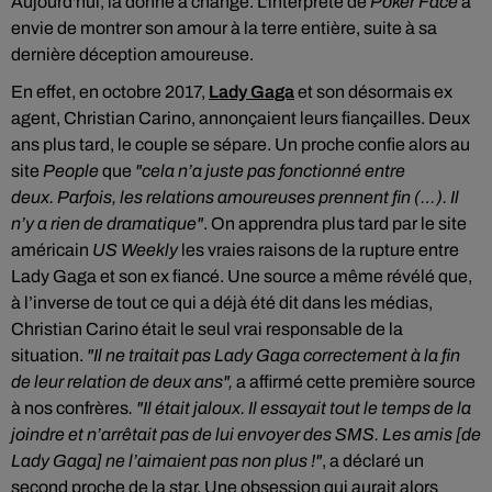
Aujourd'hui, la donne a changé. L'interprète de
Poker Face
a
envie de montrer son amour à la terre entière, suite à sa
dernière déception amoureuse.
En effet, en octobre 2017,
Lady Gaga
et son désormais ex
agent, Christian Carino, annonçaient leurs fiançailles. Deux
ans plus tard, le couple se sépare. Un proche confie alors au
site
People
que
"cela n’a juste pas fonctionné entre
deux. Parfois, les relations amoureuses prennent fin (…). Il
n’y a rien de dramatique"
. On apprendra plus tard par le site
américain
US Weekly
les vraies raisons de la rupture entre
Lady Gaga et son ex fiancé. Une source a même révélé que,
à l’inverse de tout ce qui a déjà été dit dans les médias,
Christian Carino était le seul vrai responsable de la
situation.
"Il ne traitait pas Lady Gaga correctement à la fin
de leur relation de deux ans",
a affirmé cette première source
à nos confrères
. "Il était jaloux. Il essayait tout le temps de la
joindre et n’arrêtait pas de lui envoyer des SMS. Les amis [de
Lady Gaga] ne l’aimaient pas non plus !"
, a déclaré un
second proche de la star. Une obsession qui aurait alors