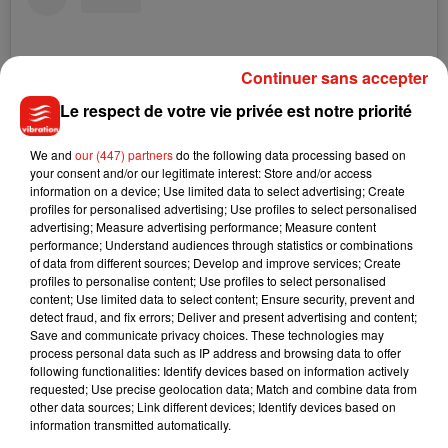
Continuer sans accepter
Le respect de votre vie privée est notre priorité
We and
our (447) partners
do the following data processing based on
your consent and/or our legitimate interest: Store and/or access
information on a device; Use limited data to select advertising; Create
profiles for personalised advertising; Use profiles to select personalised
advertising; Measure advertising performance; Measure content
performance; Understand audiences through statistics or combinations
Voir cette publication sur Instagram
of data from different sources; Develop and improve services; Create
Gaga updates Instagram! She seems so happy with Dan.
profiles to personalise content; Use profiles to select personalised
content; Use limited data to select content; Ensure security, prevent and
�x~
detect fraud, and fix errors; Deliver and present advertising and content;
Save and communicate privacy choices. These technologies may
Une publication partagée par
GAGABIBLE (Fanpage)
(@gagabible) le
process personal data such as IP address and browsing data to offer
following functionalities: Identify devices based on information actively
requested; Use precise geolocation data; Match and combine data from
other data sources; Link different devices; Identify devices based on
information transmitted automatically.