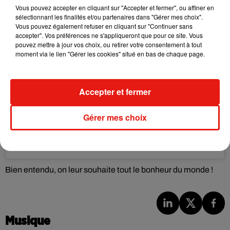
Vous pouvez accepter en cliquant sur "Accepter et fermer", ou affiner en
sélectionnant les finalités et/ou partenaires dans "Gérer mes choix".
Vous pouvez également refuser en cliquant sur "Continuer sans
accepter". Vos préférences ne s'appliqueront que pour ce site. Vous
pouvez mettre à jour vos choix, ou retirer votre consentement à tout
moment via le lien "Gérer les cookies" situé en bas de chaque page.
Accepter et fermer
Voir cette publication sur Instagram
Gérer mes choix
Italians cook with love ❤️ #facts
Une publication partagée par
Lady Gaga
(@ladygaga) le
21 Août 2019 à 9 :58 PDT
Bien entendu, on leur souhaite tout le bonheur du monde !
Musique