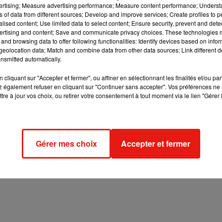
vertising; Measure advertising performance; Measure content performance; Unders
ns of data from different sources; Develop and improve services; Create profiles to 
alised content; Use limited data to select content; Ensure security, prevent and detect
ertising and content; Save and communicate privacy choices. These technologies
and browsing data to offer following functionalities: Identify devices based on infor
eolocation data; Match and combine data from other data sources; Link different de
nsmitted automatically.
cliquant sur "Accepter et fermer", ou affiner en sélectionnant les finalités et/ou pa
 également refuser en cliquant sur "Continuer sans accepter". Vos préférences ne 
tre à jour vos choix, ou retirer votre consentement à tout moment via le lien "Gérer 
Gérer mes choix
Accepter et fermer