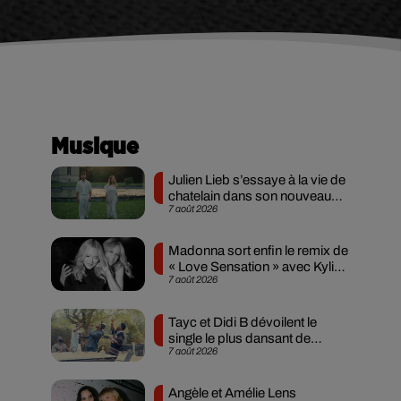
Musique
Julien Lieb s’essaye à la vie de
chatelain dans son nouveau
7 août 2026
clip
Madonna sort enfin le remix de
« Love Sensation » avec Kylie
7 août 2026
Minogue
Tayc et Didi B dévoilent le
single le plus dansant de
7 août 2026
l’année
Angèle et Amélie Lens