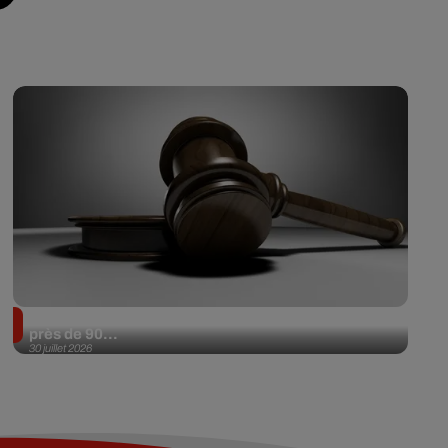
Il achète une veste 3 dollars en friperie et la revend
près de 90...
30 juillet 2026