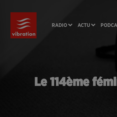
RADIO
ACTU
PODCA
Le 114ème fémin