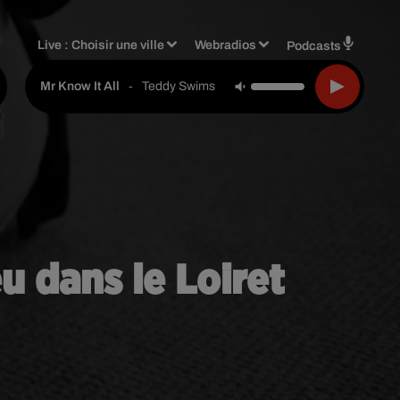
Live :
Choisir une ville
Webradios
Podcasts
-
Teddy Swims
Mr Know It All
u dans le Loiret