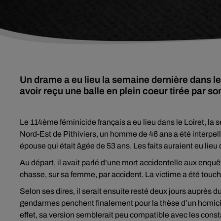
Un drame a eu lieu la semaine dernière dans l
avoir reçu une balle en plein coeur tirée par so
Le 114ème féminicide français a eu lieu dans le Loiret, la
Nord-Est de Pithiviers, un homme de 46 ans a été interpell
épouse qui était âgée de 53 ans. Les faits auraient eu lie
Au départ, il avait parlé d’une mort accidentelle aux enquêt
chasse, sur sa femme, par accident. La victime a été touch
Selon ses dires, il serait ensuite resté deux jours auprès 
gendarmes penchent finalement pour la thèse d’un homicid
effet, sa version semblerait peu compatible avec les cons