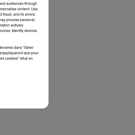
tand audiences through
personalise content; Use
 fraud, and fix errors;
 may process personal
mation actively
vices; Identify devices
rtenaires dans "Gérer
s'appliqueront que pour
les cookies" situé en