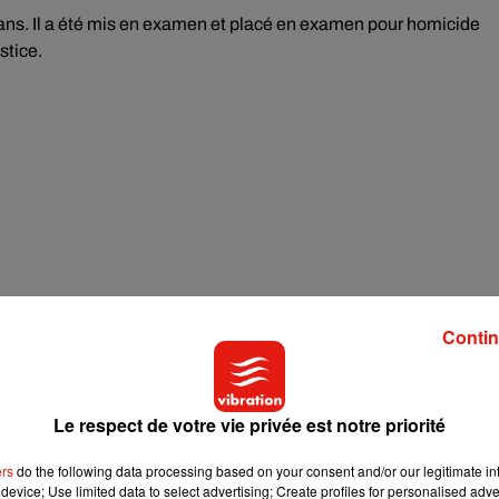
léans. Il a été mis en examen et placé en examen pour homicide
stice.
Contin
Le respect de votre vie privée est notre priorité
ers
do the following data processing based on your consent and/or our legitimate int
device; Use limited data to select advertising; Create profiles for personalised adver