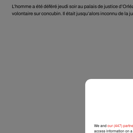
L’homme a été déféré jeudi soir au palais de justice d’Or
volontaire sur concubin. Il était jusqu’alors inconnu de la ju
We and
our (447) partn
access information on a 