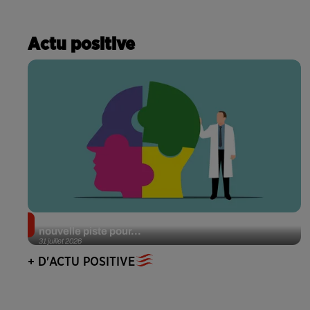
Actu positive
Alzheimer : des chercheurs japonais ouvrent une
nouvelle piste pour...
31 juillet 2026
+ D'ACTU POSITIVE