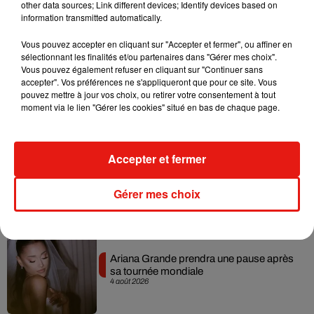
7 août 2026
other data sources; Link different devices; Identify devices based on
information transmitted automatically.
Vous pouvez accepter en cliquant sur "Accepter et fermer", ou affiner en
sélectionnant les finalités et/ou partenaires dans "Gérer mes choix".
Vous pouvez également refuser en cliquant sur "Continuer sans
Benny Blanco invite Selena Gomez et
accepter". Vos préférences ne s'appliqueront que pour ce site. Vous
Becky G sur son nouveau single
pouvez mettre à jour vos choix, ou retirer votre consentement à tout
5 août 2026
moment via le lien "Gérer les cookies" situé en bas de chaque page.
Accepter et fermer
Tiny Desk invite Charlie Puth pour une
live session solaire
4 août 2026
Gérer mes choix
Ariana Grande prendra une pause après
sa tournée mondiale
4 août 2026