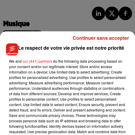
Musique
Continuer sans accepter
Madonna sort enfin le remix de « Love
Le respect de votre vie privée est notre priorité
Sensation » avec Kylie Minogue
7 août 2026
We and
our (447) partners
do the following data processing based on
your consent and/or our legitimate interest: Store and/or access
information on a device; Use limited data to select advertising; Create
profiles for personalised advertising; Use profiles to select personalised
advertising; Measure advertising performance; Measure content
Tayc et Didi B dévoilent le single le plus
performance; Understand audiences through statistics or combinations
dansant de l’année
of data from different sources; Develop and improve services; Create
7 août 2026
profiles to personalise content; Use profiles to select personalised
content; Use limited data to select content; Ensure security, prevent and
detect fraud, and fix errors; Deliver and present advertising and content;
Save and communicate privacy choices. These technologies may
process personal data such as IP address and browsing data to offer
Angèle et Amélie Lens dévoilent leur
following functionalities: Identify devices based on information actively
collaboration tant attendue
requested; Use precise geolocation data; Match and combine data from