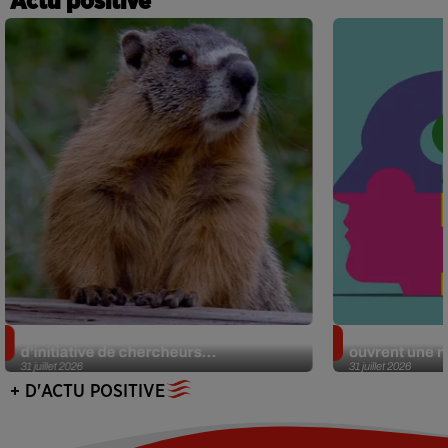
Actu positive
Des marmottes sur OnlyFans : la drôle
Alzheimer : d
d’initiative de chercheurs...
ouvrent une no
31 juillet 2026
31 juillet 2026
+ D'ACTU POSITIVE