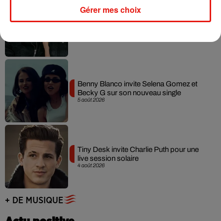
Gérer mes choix
Angèle et Amélie Lens dévoilent leur
collaboration tant attendue
7 août 2026
Benny Blanco invite Selena Gomez et
Becky G sur son nouveau single
5 août 2026
Tiny Desk invite Charlie Puth pour une
live session solaire
4 août 2026
+ DE MUSIQUE