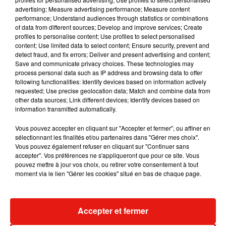
Musique
advertising; Measure advertising performance; Measure content
performance; Understand audiences through statistics or combinations
of data from different sources; Develop and improve services; Create
profiles to personalise content; Use profiles to select personalised
Julien Lieb s’essaye à la vie de chatelain
content; Use limited data to select content; Ensure security, prevent and
dans son nouveau clip
detect fraud, and fix errors; Deliver and present advertising and content;
7 août 2026
Save and communicate privacy choices. These technologies may
process personal data such as IP address and browsing data to offer
following functionalities: Identify devices based on information actively
requested; Use precise geolocation data; Match and combine data from
other data sources; Link different devices; Identify devices based on
information transmitted automatically.
Madonna sort enfin le remix de « Love
Sensation » avec Kylie Minogue
7 août 2026
Vous pouvez accepter en cliquant sur "Accepter et fermer", ou affiner en
sélectionnant les finalités et/ou partenaires dans "Gérer mes choix".
Vous pouvez également refuser en cliquant sur "Continuer sans
accepter". Vos préférences ne s'appliqueront que pour ce site. Vous
pouvez mettre à jour vos choix, ou retirer votre consentement à tout
moment via le lien "Gérer les cookies" situé en bas de chaque page.
Tayc et Didi B dévoilent le single le plus
dansant de l’année
7 août 2026
Accepter et fermer