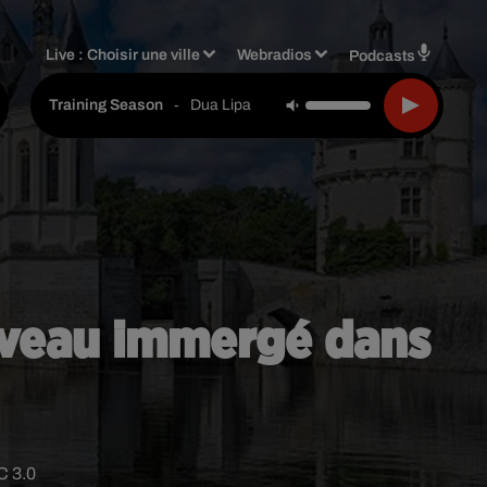
Live :
Choisir une ville
Webradios
Podcasts
-
Dua Lipa
Training Season
uveau immergé dans
C 3.0