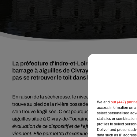
La préfecture d'Indre-et-Loire a pris un arrêté 
barrage à aiguilles de Civray-de-Touraine. Ob
pas se retrouver le toit dans l'eau.
En raison de la sécheresse, le niveau d’eau du Cher est b
We and
our (447) partn
trouve au pied de la rivière possède des fondations qui sont
access information on a 
s’en trouve fragilisée. C’est pourquoi la préfète d’Indre-e
select personalised ad
statistics or combinatio
aiguilles situé à Civray-de-Touraine pour permettre la rem
profiles to select person
évaluation de ce dispositif et de l’effet du niveau du Cher
Deliver and present adv
viennent. Elle permettra d’examiner les mesures qu’ils con
data such as IP address 