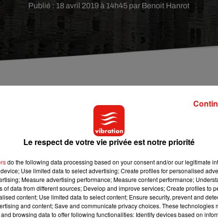
Publié : 18 avril 2019 à 14h45 par Benoit Hanrot
préfectoral dérogatoire pour autoriser la relève du
Contin
jectif : permettre au château de Chenonceau de ne
Le respect de votre vie privée est notre priorité
as actuellement. Problème, le
château de Chenonceau
, qui se
ers
do the following data processing based on your consent and/or our legitimate int
 ancrées dans l’eau. Sans cette eau, c’est toute la structure qui
device; Use limited data to select advertising; Create profiles for personalised adver
t-Loire Corinne Orzechowski a décidé de relever le barrage à
vertising; Measure advertising performance; Measure content performance; Unders
ns of data from different sources; Develop and improve services; Create profiles to 
ontée du niveau du cours d’eau. Selon la préfecture,
« une
alised content; Use limited data to select content; Ensure security, prevent and detect
 sur les fondations du château sera conduite dans les mois qui
ertising and content; Save and communicate privacy choices. These technologies
viendraient d’anticiper dans la perspective »
que le phénomène
and browsing data to offer following functionalities: Identify devices based on infor