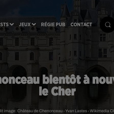
STS
JEUX
RÉGIE PUB
CONTACT
nonceau bientôt à no
le Cher
it image:
Château de Chenonceau - Yvan Lastes - Wikimedia C