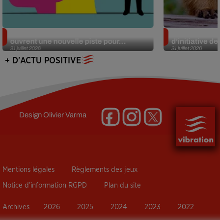
Alzheimer : des chercheurs japonais
Des marmottes
ouvrent une nouvelle piste pour...
d’initiative d
31 juillet 2026
31 juillet 2026
+ D'ACTU POSITIVE
Design
Olivier Varma
Mentions légales
Règlements des jeux
Notice d’information RGPD
Plan du site
Archives
2026
2025
2024
2023
2022