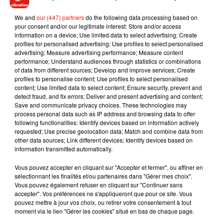
l’aise puisqu’elle comporte 6 appartements d’environ 350
mètres carrés certains ayant même des rooftops. Alors
We and
our (447) partners
do the following data processing based on
your consent and/or our legitimate interest: Store and/or access
intéressé ? Si c’est le cas, vous savez ce qu’il vous reste à
information on a device; Use limited data to select advertising; Create
faire, téléphonez à votre banquier et ensuite participer à la
profiles for personalised advertising; Use profiles to select personalised
vente aux enchères!
advertising; Measure advertising performance; Measure content
performance; Understand audiences through statistics or combinations
of data from different sources; Develop and improve services; Create
profiles to personalise content; Use profiles to select personalised
content; Use limited data to select content; Ensure security, prevent and
Musique
detect fraud, and fix errors; Deliver and present advertising and content;
Save and communicate privacy choices. These technologies may
process personal data such as IP address and browsing data to offer
following functionalities: Identify devices based on information actively
Julien Lieb s’essaye à la vie de chatelain
requested; Use precise geolocation data; Match and combine data from
dans son nouveau clip
other data sources; Link different devices; Identify devices based on
7 août 2026
information transmitted automatically.
Vous pouvez accepter en cliquant sur "Accepter et fermer", ou affiner en
sélectionnant les finalités et/ou partenaires dans "Gérer mes choix".
Vous pouvez également refuser en cliquant sur "Continuer sans
accepter". Vos préférences ne s'appliqueront que pour ce site. Vous
Madonna sort enfin le remix de « Love
pouvez mettre à jour vos choix, ou retirer votre consentement à tout
Sensation » avec Kylie Minogue
7 août 2026
moment via le lien "Gérer les cookies" situé en bas de chaque page.