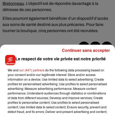
Bretonneau
. L’objectif est de répondre davantage à la
détresse de ces personnes.
Elles pourront également bénéficier d’un dispositif d’accès
aux soins de santé destiné aux plus précaires. Pour faire
tourner la boutique, cinq personnes ont été recrutées.
Continuer sans accepter
Musique
Le respect de votre vie privée est notre priorité
We and
our (447) partners
do the following data processing based on
your consent and/or our legitimate interest: Store and/or access
Julien Lieb s’essaye à la vie de chatelain
information on a device; Use limited data to select advertising; Create
dans son nouveau clip
7 août 2026
profiles for personalised advertising; Use profiles to select personalised
advertising; Measure advertising performance; Measure content
performance; Understand audiences through statistics or combinations
of data from different sources; Develop and improve services; Create
profiles to personalise content; Use profiles to select personalised
content; Use limited data to select content; Ensure security, prevent and
Madonna sort enfin le remix de « Love
detect fraud, and fix errors; Deliver and present advertising and content;
Sensation » avec Kylie Minogue