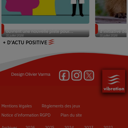
Alzheimer : des chercheurs japonais
Des marmottes
ouvrent une nouvelle piste pour...
d’initiative d
31 juillet 2026
31 juillet 2026
+ D'ACTU POSITIVE
Design
Olivier Varma
Mentions légales
Règlements des jeux
Notice d’information RGPD
Plan du site
Archives
2026
2025
2024
2023
2022