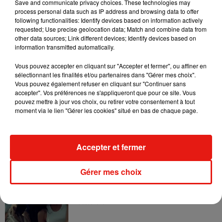
Save and communicate privacy choices. These technologies may
7 août 2026
process personal data such as IP address and browsing data to offer
following functionalities: Identify devices based on information actively
requested; Use precise geolocation data; Match and combine data from
other data sources; Link different devices; Identify devices based on
information transmitted automatically.
Tayc et Didi B dévoilent le single le plus
dansant de l’année
Vous pouvez accepter en cliquant sur "Accepter et fermer", ou affiner en
7 août 2026
sélectionnant les finalités et/ou partenaires dans "Gérer mes choix".
Vous pouvez également refuser en cliquant sur "Continuer sans
accepter". Vos préférences ne s'appliqueront que pour ce site. Vous
pouvez mettre à jour vos choix, ou retirer votre consentement à tout
moment via le lien "Gérer les cookies" situé en bas de chaque page.
Angèle et Amélie Lens dévoilent leur
collaboration tant attendue
7 août 2026
Accepter et fermer
Gérer mes choix
Benny Blanco invite Selena Gomez et
Becky G sur son nouveau single
5 août 2026