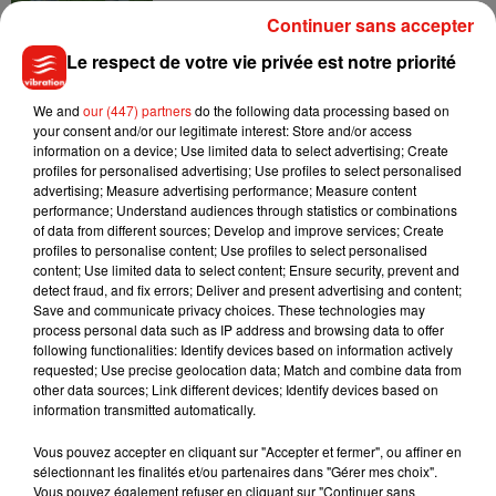
Continuer sans accepter
Le respect de votre vie privée est notre priorité
Madonna sort enfin le remix de « Love
Sensation » avec Kylie Minogue
We and
our (447) partners
do the following data processing based on
7 août 2026
your consent and/or our legitimate interest: Store and/or access
information on a device; Use limited data to select advertising; Create
profiles for personalised advertising; Use profiles to select personalised
advertising; Measure advertising performance; Measure content
performance; Understand audiences through statistics or combinations
of data from different sources; Develop and improve services; Create
Tayc et Didi B dévoilent le single le plus
profiles to personalise content; Use profiles to select personalised
dansant de l’année
content; Use limited data to select content; Ensure security, prevent and
7 août 2026
detect fraud, and fix errors; Deliver and present advertising and content;
Save and communicate privacy choices. These technologies may
process personal data such as IP address and browsing data to offer
following functionalities: Identify devices based on information actively
requested; Use precise geolocation data; Match and combine data from
Angèle et Amélie Lens dévoilent leur
other data sources; Link different devices; Identify devices based on
collaboration tant attendue
information transmitted automatically.
7 août 2026
Vous pouvez accepter en cliquant sur "Accepter et fermer", ou affiner en
sélectionnant les finalités et/ou partenaires dans "Gérer mes choix".
Vous pouvez également refuser en cliquant sur "Continuer sans