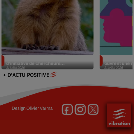
Des marmottes sur OnlyFans : la drôle
Alzheimer : d
d’initiative de chercheurs...
ouvrent une no
31 juillet 2026
31 juillet 2026
+ D'ACTU POSITIVE
Design
Olivier Varma