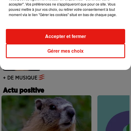
accepter". Vos préférences ne s'appliqueront que pour ce site. Vous
Benny Blanco invite Selena Gomez et
pouvez mettre à jour vos choix, ou retirer votre consentement à tout
Becky G sur son nouveau single
moment via le lien "Gérer les cookies" situé en bas de chaque page.
5 août 2026
Accepter et fermer
Tiny Desk invite Charlie Puth pour une
Gérer mes choix
live session solaire
4 août 2026
+ DE MUSIQUE
Actu positive