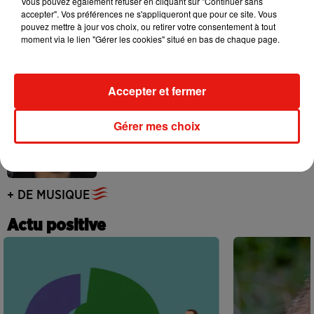
Vous pouvez également refuser en cliquant sur "Continuer sans
accepter". Vos préférences ne s'appliqueront que pour ce site. Vous
pouvez mettre à jour vos choix, ou retirer votre consentement à tout
Benny Blanco invite Selena Gomez et
moment via le lien "Gérer les cookies" situé en bas de chaque page.
Becky G sur son nouveau single
5 août 2026
Accepter et fermer
Tiny Desk invite Charlie Puth pour une
Gérer mes choix
live session solaire
4 août 2026
+ DE MUSIQUE
Actu positive