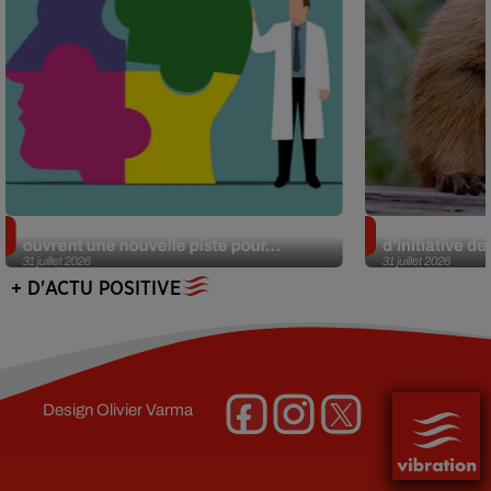
Alzheimer : des chercheurs japonais
Des marmottes
ouvrent une nouvelle piste pour...
d’initiative d
31 juillet 2026
31 juillet 2026
+ D'ACTU POSITIVE
Design
Olivier Varma