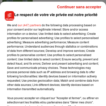
Continuer sans accepter
Le respect de votre vie privée est notre priorité
Madonna sort enfin le remix de « Love
We and
our (447) partners
do the following data processing based on
Sensation » avec Kylie Minogue
your consent and/or our legitimate interest: Store and/or access
7 août 2026
information on a device; Use limited data to select advertising; Create
profiles for personalised advertising; Use profiles to select personalised
advertising; Measure advertising performance; Measure content
performance; Understand audiences through statistics or combinations
of data from different sources; Develop and improve services; Create
Tayc et Didi B dévoilent le single le plus
profiles to personalise content; Use profiles to select personalised
dansant de l’année
content; Use limited data to select content; Ensure security, prevent and
7 août 2026
detect fraud, and fix errors; Deliver and present advertising and content;
Save and communicate privacy choices. These technologies may
process personal data such as IP address and browsing data to offer
following functionalities: Identify devices based on information actively
requested; Use precise geolocation data; Match and combine data from
Angèle et Amélie Lens dévoilent leur
other data sources; Link different devices; Identify devices based on
collaboration tant attendue
information transmitted automatically.
7 août 2026
Vous pouvez accepter en cliquant sur "Accepter et fermer", ou affiner en
sélectionnant les finalités et/ou partenaires dans "Gérer mes choix".