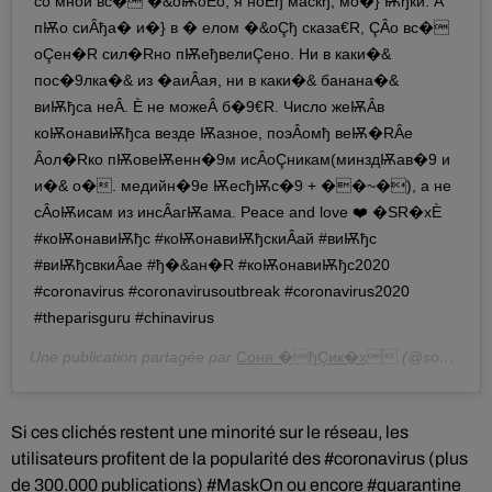
со мной вс� �&оѬоÈо, я ноÈђ маскђ, мо�} Ѭђки. А
пѬо сиÂђа� и�} в � елом �&оÇђ сказа€R, ÇÂо вс�
оÇен�R сил�Rно пѬеђвелиÇено. Ни в каки�&
пос�9лка�& из �aиÂая, ни в каки�& банана�&
виѬђса неÂ. È не можеÂ б�9€R. Число жеѬÂв
коѬонавиѬђса везде Ѭазное, поэÂомђ веѬ�RÂе
Âол�Rко пѬовеѬенн�9м исÂоÇникам(минздѬав�9 и
и�& о�. медийн�9е ѬесђѬс�9 + ��~�), а не
сÂоѬисам из инсÂагѬама. Peace and love ❤️ �SR�xÈ
#коѬонавиѬђс #коѬонавиѬђскиÂай #виѬђс
#виѬђсвкиÂае #ђ�&ан�R #коѬонавиѬђс2020
#coronavirus #coronavirusoutbreak #coronavirus2020
#theparisguru #chinavirus
Une publication partagée par
Соня �ђÇик�x
(@sonyabuchik) le
Si ces clichés restent une minorité sur le réseau, les
utilisateurs profitent de la popularité des #coronavirus (plus
de 300.000 publications) #MaskOn ou encore #quarantine