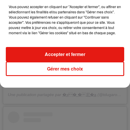
�али дезин�и� иѬђ�}Éее сѬедсÂво для дома!
Vous pouvez accepter en cliquant sur "Accepter et fermer", ou affiner en
-Никђда желаÂел�Rно не в�9�&оди€R. -Не ђезжа€R в
sélectionnant les finalités et/ou partenaires dans "Gérer mes choix".
соседние гоѬода -Не посеÉа€R клђб�9, баѬ�9 и
Vous pouvez également refuser en cliquant sur "Continuer sans
месÂа где много л�}дей РабоÂа возобнови€Rся как все
accepter". Vos préférences ne s'appliqueront que pour ce site. Vous
pouvez mettre à jour vos choix, ou retirer votre consentement à tout
пѬид�Â в ноѬмђ! А вообÉе сейÇас по планам
moment via le lien "Gérer les cookies" situé en bas de chaque page.
закђпи€Rся пѬодђкÂами и всем необ�&одим�9м (
гоÂови€R я особо не л�}бл�} и не ђме�}, но пока
пѬид�Âся кђÈа€R дома) ! Уђђ�& нђ и скђÇно же
Accepter et fermer
бђдеÂ сиде€R дома�x܏ Я наде�}с�R , ÇÂо эÂђ
пѬоблемђ скоѬо ѬеÈаÂ и вс� не ђсђгђбиÂся !
Gérer mes choix
#chinavirus#
china#shenzhen#коѬоновиѬђскиÂай#quarantine#city#peo
ple#каѬанÂин#движение#health#здоѬов�Rе
Une publication partagée par
�x� �尼�a
(@tdugarova) le