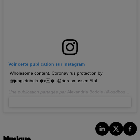
Voir cette publication sur Instagram
Wholesome content. Coronavirus protection by
@jungletribela �x�: @rierasmussen #fbf
Une publication partagée par
Alexandria Boddie
(@oddboddie) le
Musique