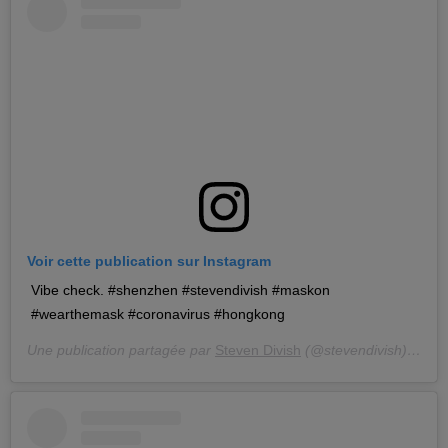
Voir cette publication sur Instagram
Vibe check. #shenzhen #stevendivish #maskon
#wearthemask #coronavirus #hongkong
Une publication partagée par
Steven Divish
(@stevendivish) le
27 