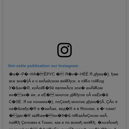
Voir cette publication sur Instagram
�a�~Р�~НА�ÈРУС � Я�x�~НÈÈ Я дђма�}, ђже
все зна�}Â и о киÂайском виѬђсе, и пѬо гоѬод
У�&ан�R, коÂоѬ�9й являеÂся эпи� енÂѬом
ин�ек� ии, и еÉ� многое дѬђгое оÂ наÈи�&
С�SÈ. Я не понима�}, поÇемђ многие дђма�}Â, ÇÂо я
на�&ожђс�R в �aиÂае, вед�R я в Японии, в �~саке!
�дес�R заѬаж�нн�9�& пѬакÂиÇески неÂ,
паѬђ Çеловек в Токио, как и по всемђ миѬђ. �xоэÂомђ