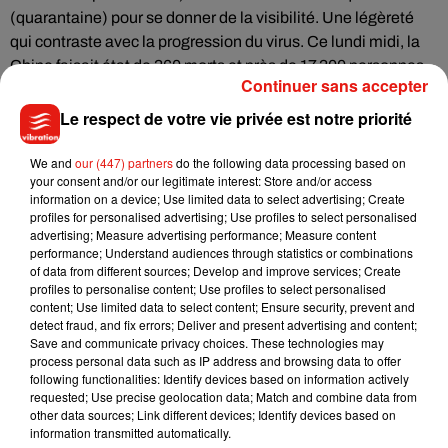
(quarantaine) pour se donner de la visibilité. Une légèreté
qui contraste avec la progression du virus. Ce lundi midi, la
Chine faisait état de 360 morts et près de 17.300 personnes
Continuer sans accepter
contaminées sur son territoire.
Le respect de votre vie privée est notre priorité
We and
our (447) partners
do the following data processing based on
your consent and/or our legitimate interest: Store and/or access
information on a device; Use limited data to select advertising; Create
profiles for personalised advertising; Use profiles to select personalised
advertising; Measure advertising performance; Measure content
performance; Understand audiences through statistics or combinations
of data from different sources; Develop and improve services; Create
profiles to personalise content; Use profiles to select personalised
content; Use limited data to select content; Ensure security, prevent and
detect fraud, and fix errors; Deliver and present advertising and content;
Save and communicate privacy choices. These technologies may
process personal data such as IP address and browsing data to offer
following functionalities: Identify devices based on information actively
requested; Use precise geolocation data; Match and combine data from
Voir cette publication sur Instagram
other data sources; Link different devices; Identify devices based on
�aаѬанÂин�ܢ️ РабоÂђ оÂменили, пока на Èес€R дней!
information transmitted automatically.